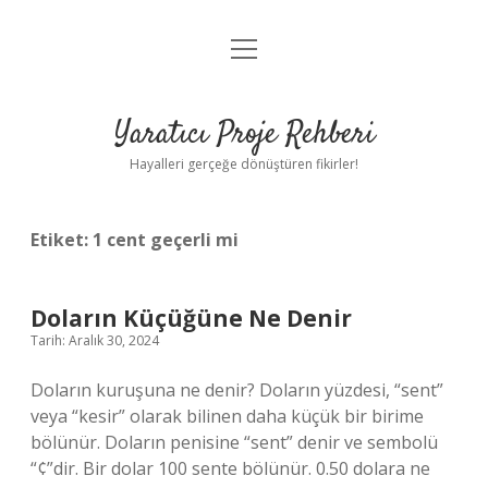
menüyü
Anasayfa
aç
Gizlilik Politikası
Yaratıcı Proje Rehberi
Yasal Uyarı
Hayalleri gerçeğe dönüştüren fikirler!
Hakkımızda
Etiket:
1 cent geçerli mi
Doların Küçüğüne Ne Denir
Tarih: Aralık 30, 2024
Doların kuruşuna ne denir? Doların yüzdesi, “sent”
veya “kesir” olarak bilinen daha küçük bir birime
bölünür. Doların penisine “sent” denir ve sembolü
“¢”dir. Bir dolar 100 sente bölünür. 0.50 dolara ne