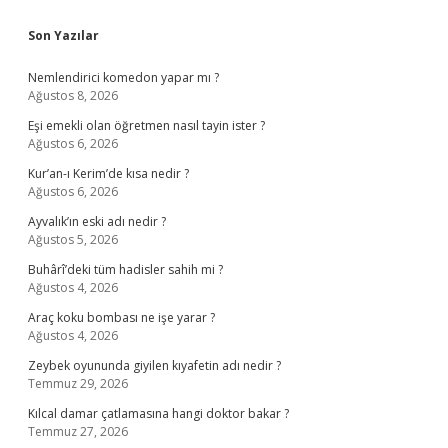
Sidebar
Son Yazılar
Nemlendirici komedon yapar mı ?
Ağustos 8, 2026
Eşi emekli olan öğretmen nasıl tayin ister ?
Ağustos 6, 2026
Kur’an-ı Kerim’de kısa nedir ?
Ağustos 6, 2026
Ayvalık’ın eski adı nedir ?
Ağustos 5, 2026
Buhârî’deki tüm hadisler sahih mi ?
Ağustos 4, 2026
Araç koku bombası ne işe yarar ?
Ağustos 4, 2026
Zeybek oyununda giyilen kıyafetin adı nedir ?
Temmuz 29, 2026
Kılcal damar çatlamasına hangi doktor bakar ?
Temmuz 27, 2026