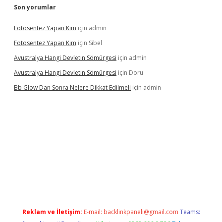
Son yorumlar
Fotosentez Yapan Kim
için
admin
Fotosentez Yapan Kim
için
Sibel
Avustralya Hangi Devletin Sömürgesi
için
admin
Avustralya Hangi Devletin Sömürgesi
için
Doru
Bb Glow Dan Sonra Nelere Dikkat Edilmeli
için
admin
bet yeni giriş
famecasino giriş
ilbet giriş adresi
www.betexper.
Reklam ve İletişim:
E-mail:
backlinkpaneli@gmail.com
Teams: