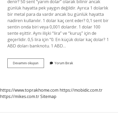
denir? 50 sent “yarım dolar” olarak bilinir ancak
günlük hayatta pek yaygın değildir. Ayrıca 1 dolarlık
bir metal para da vardır ancak bu günlük hayatta
nadiren kullanılır. 1 dolar kaç cent eder? 0,1 sent bir
sentin onda biri veya 0,001 dolardır. 1 dolar 100
sente eşittir. Aynı ilişki “lira” ve “kuruş” için de
geçerlidir. 0,5 lira için “0. En küçük dolar kaç dolar? 1
ABD doları banknotu. 1 ABD…
Doların
Devamını okuyun
Yorum Bırak
Küçüğüne
Ne
Denir
https://www.toprakhome.com
https://mobidic.com.tr
https://mikes.com.tr
Sitemap