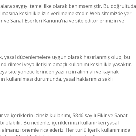
salara saygıyı temel ilke olarak benimsemiştir. Bu doğrultuda
şılmasına kesinlikle izin verilmemektedir. Web sitemizde yer
ikir ve Sanat Eserleri Kanunu’na ve site editörlerimizin ve
erik, yasal düzenlemelere uygun olarak hazırlanmış olup, bu
dirilmesi veya iletişim amaçlı kullanımı kesinlikle yasaktır.
veya site yöneticilerinden yazılı izin alınmalı ve kaynak
ızın kullanılması durumunda, yasal haklarımızı saklı
r ve içeriklerin izinsiz kullanımı, 5846 sayılı Fikir ve Sanat
olabilir. Bu nedenle, içeriklerinizi kullanırken yasal
i almanızı önemle rica ederiz. Her türlü içerik kullanımında