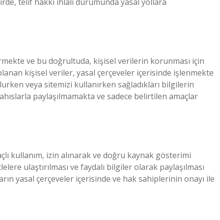
de, telif hakkı ihlali durumunda yasal yollara
ermekte ve bu doğrultuda, kişisel verilerin korunması için
anan kişisel veriler, yasal çerçeveler içerisinde işlenmekte
urken veya sitemizi kullanırken sağladıkları bilgilerin
ü şahıslarla paylaşılmamakta ve sadece belirtilen amaçlar
lı kullanım, izin alınarak ve doğru kaynak gösterimi
tlelere ulaştırılması ve faydalı bilgiler olarak paylaşılması
rın yasal çerçeveler içerisinde ve hak sahiplerinin onayı ile