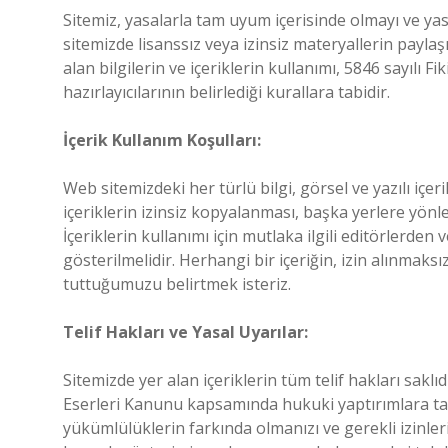
Sitemiz, yasalarla tam uyum içerisinde olmayı ve ya
sitemizde lisanssız veya izinsiz materyallerin payla
alan bilgilerin ve içeriklerin kullanımı, 5846 sayılı F
hazırlayıcılarının belirlediği kurallara tabidir.
İçerik Kullanım Koşulları:
Web sitemizdeki her türlü bilgi, görsel ve yazılı iç
içeriklerin izinsiz kopyalanması, başka yerlere yönlen
İçeriklerin kullanımı için mutlaka ilgili editörlerden 
gösterilmelidir. Herhangi bir içeriğin, izin alınmaks
tuttuğumuzu belirtmek isteriz.
Telif Hakları ve Yasal Uyarılar:
Sitemizde yer alan içeriklerin tüm telif hakları saklıdı
Eserleri Kanunu kapsamında hukuki yaptırımlara tabi 
yükümlülüklerin farkında olmanızı ve gerekli izinler