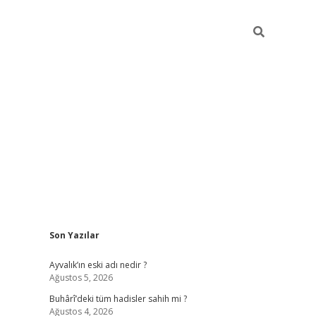
Sidebar
Son Yazılar
ilbet yeni giriş
fameca
Ayvalık’ın eski adı nedir ?
Ağustos 5, 2026
Buhârî’deki tüm hadisler sahih mi ?
Ağustos 4, 2026