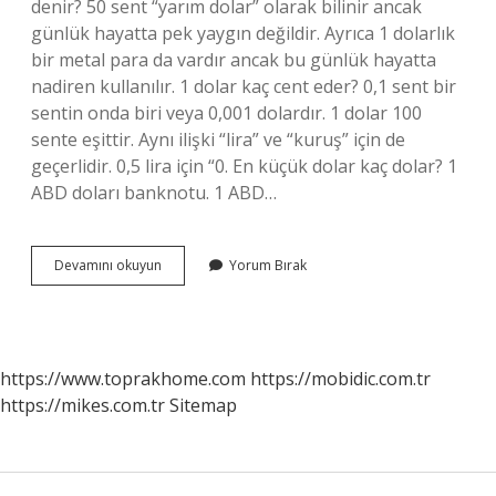
denir? 50 sent “yarım dolar” olarak bilinir ancak
günlük hayatta pek yaygın değildir. Ayrıca 1 dolarlık
bir metal para da vardır ancak bu günlük hayatta
nadiren kullanılır. 1 dolar kaç cent eder? 0,1 sent bir
sentin onda biri veya 0,001 dolardır. 1 dolar 100
sente eşittir. Aynı ilişki “lira” ve “kuruş” için de
geçerlidir. 0,5 lira için “0. En küçük dolar kaç dolar? 1
ABD doları banknotu. 1 ABD…
Doların
Devamını okuyun
Yorum Bırak
Küçüğüne
Ne
Denir
https://www.toprakhome.com
https://mobidic.com.tr
https://mikes.com.tr
Sitemap