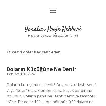
menüyü
Anasayfa
aç
Gizlilik Politikası
Yaratıcı Proje Rehberi
Yasal Uyarı
Hayalleri gerçeğe dönüştüren fikirler!
Hakkımızda
Etiket:
1 dolar kaç cent eder
Doların Küçüğüne Ne Denir
Tarih: Aralık 30, 2024
Doların kuruşuna ne denir? Doların yüzdesi, “sent”
veya “kesir” olarak bilinen daha küçük bir birime
bölünür. Doların penisine “sent” denir ve sembolü
“¢”dir. Bir dolar 100 sente bölünür. 0.50 dolara ne