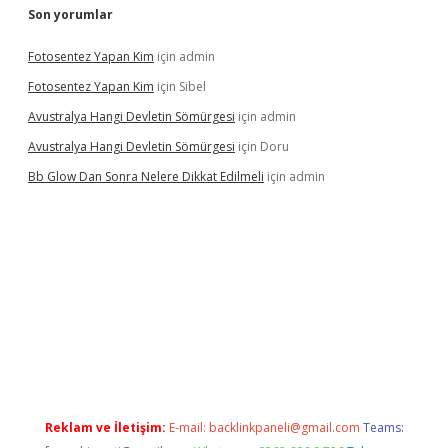
Son yorumlar
Fotosentez Yapan Kim
için
admin
Fotosentez Yapan Kim
için
Sibel
Avustralya Hangi Devletin Sömürgesi
için
admin
Avustralya Hangi Devletin Sömürgesi
için
Doru
Bb Glow Dan Sonra Nelere Dikkat Edilmeli
için
admin
 giriş
famecasino giriş
ilbet giriş adresi
www.betexper.xyz/
Reklam ve İletişim:
E-mail:
backlinkpaneli@gmail.com
Teams: