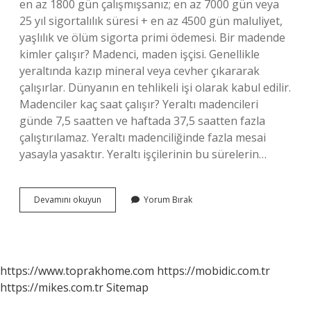
en az 1800 gün çalışmışsanız; en az 7000 gün veya
25 yıl sigortalılık süresi + en az 4500 gün maluliyet,
yaşlılık ve ölüm sigorta primi ödemesi. Bir madende
kimler çalışır? Madenci, maden işçisi. Genellikle
yeraltında kazıp mineral veya cevher çıkararak
çalışırlar. Dünyanın en tehlikeli işi olarak kabul edilir.
Madenciler kaç saat çalışır? Yeraltı madencileri
günde 7,5 saatten ve haftada 37,5 saatten fazla
çalıştırılamaz. Yeraltı madenciliğinde fazla mesai
yasayla yasaktır. Yeraltı işçilerinin bu sürelerin…
Maden
Devamını okuyun
Yorum Bırak
Ocaklarında
Çalışacak
Kişilerin
En
Az
https://www.toprakhome.com
https://mobidic.com.tr
Kaç
https://mikes.com.tr
Sitemap
Yaşında