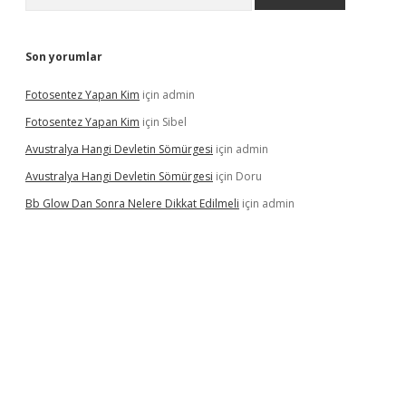
Son yorumlar
Fotosentez Yapan Kim
için
admin
Fotosentez Yapan Kim
için
Sibel
Avustralya Hangi Devletin Sömürgesi
için
admin
Avustralya Hangi Devletin Sömürgesi
için
Doru
Bb Glow Dan Sonra Nelere Dikkat Edilmeli
için
admin
riş
famecasino giriş
ilbet giriş adresi
www.betexper.xyz/