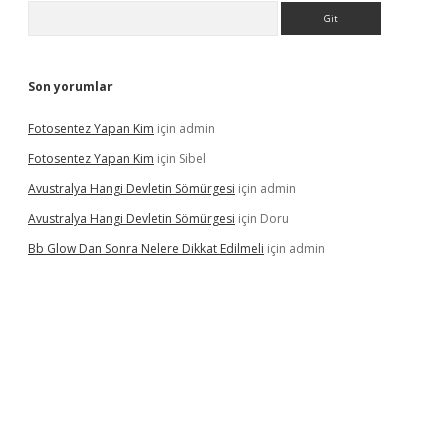
Arama
Son yorumlar
Fotosentez Yapan Kim
için
admin
Fotosentez Yapan Kim
için
Sibel
Avustralya Hangi Devletin Sömürgesi
için
admin
Avustralya Hangi Devletin Sömürgesi
için
Doru
Bb Glow Dan Sonra Nelere Dikkat Edilmeli
için
admin
iriş
famecasino giriş
ilbet giriş adresi
www.betexper.xyz/