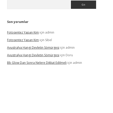
Arama
Son yorumlar
Fotosentez Yapan Kim
için
admin
Fotosentez Yapan Kim
için
Sibel
Avustralya Hangi Devletin Sömürgesi
için
admin
Avustralya Hangi Devletin Sömürgesi
için
Doru
Bb Glow Dan Sonra Nelere Dikkat Edilmeli
için
admin
riş
famecasino giriş
ilbet giriş adresi
www.betexper.xyz/