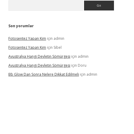
Arama
Son yorumlar
Fotosentez Yapan Kim
için
admin
Fotosentez Yapan Kim
için
Sibel
Avustralya Hangi Devletin Sömürgesi
için
admin
Avustralya Hangi Devletin Sömürgesi
için
Doru
Bb Glow Dan Sonra Nelere Dikkat Edilmeli
için
admin
riş
famecasino giriş
ilbet giriş adresi
www.betexper.xyz/