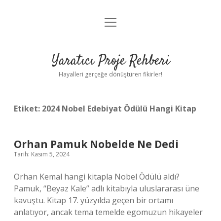
menüyü
Anasayfa
aç
Gizlilik Politikası
Yaratıcı Proje Rehberi
Yasal Uyarı
Hayalleri gerçeğe dönüştüren fikirler!
Hakkımızda
Etiket:
2024 Nobel Edebiyat Ödülü Hangi Kitap
Orhan Pamuk Nobelde Ne Dedi
Tarih: Kasım 5, 2024
Orhan Kemal hangi kitapla Nobel Ödülü aldı?
Pamuk, “Beyaz Kale” adlı kitabıyla uluslararası üne
kavuştu. Kitap 17. yüzyılda geçen bir ortamı
anlatıyor, ancak tema temelde egomuzun hikayeler