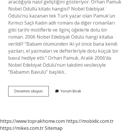
aracılığıyla nasıl geliştiğini gösteriyor. Orhan Pamuk
Nobel Ödüllü kitabı hangisi? Nobel Edebiyat
Ödülü’nü kazanan tek Türk yazar olan Pamuk’un
Kırmızı Saçlı Kadın adlı romanı da diğer romanları
gibi tarihi motiflerle ve ilginç öğelerle dolu bir
roman. 2006 Nobel Edebiyat Ödülü hangi kitaba
verildi? “Babam ölümünden iki yıl önce bana kendi
yazıları, el yazmaları ve defterleriyle dolu küçük bir
bavul hediye etti.” Orhan Pamuk, Aralık 2006’da
Nobel Edebiyat Ödülü’nün takdimi vesilesiyle
“Babamın Bavulu” başlıklı…
Orhan
Devamını okuyun
Yorum Bırak
Pamuk
Nobelde
Ne
Dedi
https://www.toprakhome.com
https://mobidic.com.tr
https://mikes.com.tr
Sitemap