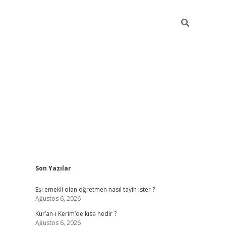
Sidebar
Son Yazılar
ilbet yeni giriş
fameca
Eşi emekli olan öğretmen nasıl tayin ister ?
Ağustos 6, 2026
Kur’an-ı Kerim’de kısa nedir ?
Ağustos 6, 2026