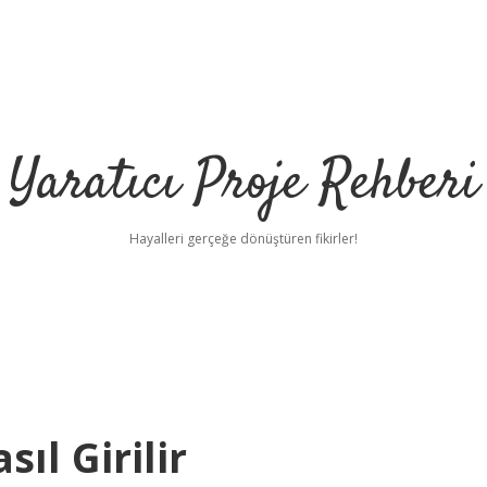
Yaratıcı Proje Rehberi
Hayalleri gerçeğe dönüştüren fikirler!
ıl Girilir