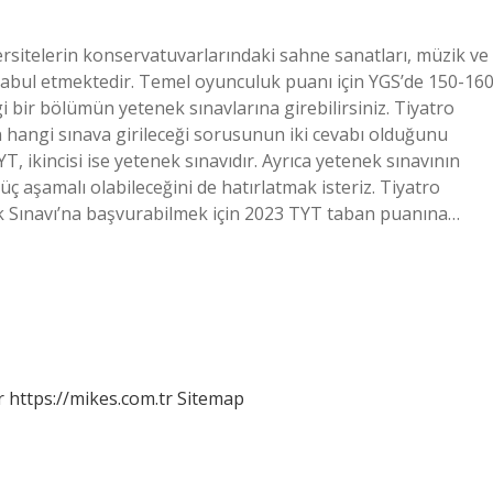
rsitelerin konservatuvarlarındaki sahne sanatları, müzik ve
 kabul etmektedir. Temel oyunculuk puanı için YGS’de 150-16
 bir bölümün yetenek sınavlarına girebilirsiniz. Tiyatro
n hangi sınava girileceği sorusunun iki cevabı olduğunu
YT, ikincisi ise yetenek sınavıdır. Ayrıca yetenek sınavının
üç aşamalı olabileceğini de hatırlatmak isteriz. Tiyatro
k Sınavı’na başvurabilmek için 2023 TYT taban puanına…
r
https://mikes.com.tr
Sitemap