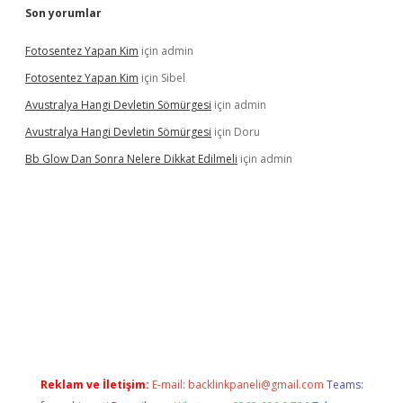
Son yorumlar
Fotosentez Yapan Kim
için
admin
Fotosentez Yapan Kim
için
Sibel
Avustralya Hangi Devletin Sömürgesi
için
admin
Avustralya Hangi Devletin Sömürgesi
için
Doru
Bb Glow Dan Sonra Nelere Dikkat Edilmeli
için
admin
riş
famecasino giriş
ilbet giriş adresi
www.betexper.xyz/
Reklam ve İletişim:
E-mail:
backlinkpaneli@gmail.com
Teams: