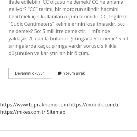
ifade edilebilir. CC ölçüsü ne demek? CC ne anlama
geliyor? “CC” terimi, bir motorun silindir hacmini
belirtmek için kullanılan ölçüm birimidir. CC, İngilizce
“Cubic Centimeters” kelimelerinin kısaltmasıdır. 5cc
ne demek? 5cc 5 mililitre demektir. 1 ml’sinde
yaklaşık 20 damla bulunur. Şırıngada 5 cc nedir? 5 ml
şırıngalarda kaç cc şırınga vardır sorusu sıklıkla
düşünülen ve karıştırılan bir ölçüm…
5
Devamını okuyun
Yorum Bırak
Cc
Ne
Demek
https://www.toprakhome.com
https://mobidic.com.tr
https://mikes.com.tr
Sitemap