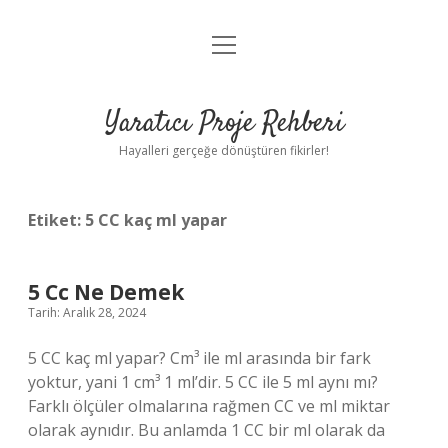
menüyü
Anasayfa
aç
Gizlilik Politikası
Yaratıcı Proje Rehberi
Yasal Uyarı
Hayalleri gerçeğe dönüştüren fikirler!
Hakkımızda
Etiket:
5 CC kaç ml yapar
5 Cc Ne Demek
Tarih: Aralık 28, 2024
5 CC kaç ml yapar? Cm³ ile ml arasında bir fark
yoktur, yani 1 cm³ 1 ml’dir. 5 CC ile 5 ml aynı mı?
Farklı ölçüler olmalarına rağmen CC ve ml miktar
olarak aynıdır. Bu anlamda 1 CC bir ml olarak da