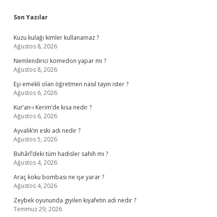
Sidebar
Son Yazılar
Kuzu kulağı kimler kullanamaz ?
Ağustos 8, 2026
Nemlendirici komedon yapar mı ?
Ağustos 8, 2026
Eşi emekli olan öğretmen nasıl tayin ister ?
Ağustos 6, 2026
Kur’an-ı Kerim’de kısa nedir ?
Ağustos 6, 2026
Ayvalık’ın eski adı nedir ?
Ağustos 5, 2026
Buhârî’deki tüm hadisler sahih mi ?
Ağustos 4, 2026
Araç koku bombası ne işe yarar ?
Ağustos 4, 2026
Zeybek oyununda giyilen kıyafetin adı nedir ?
Temmuz 29, 2026