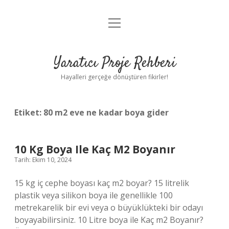
menüyü
Anasayfa
aç
Gizlilik Politikası
Yaratıcı Proje Rehberi
Yasal Uyarı
Hayalleri gerçeğe dönüştüren fikirler!
Hakkımızda
Etiket:
80 m2 eve ne kadar boya gider
10 Kg Boya Ile Kaç M2 Boyanır
Tarih: Ekim 10, 2024
15 kg iç cephe boyası kaç m2 boyar? 15 litrelik
plastik veya silikon boya ile genellikle 100
metrekarelik bir evi veya o büyüklükteki bir odayı
boyayabilirsiniz. 10 Litre boya ile Kaç m2 Boyanır?