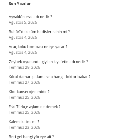
Sidebar
Son Yazılar
Ayvalık’ın eski adı nedir ?
Ağustos 5, 2026
Buhârî’deki tüm hadisler sahih mi ?
Ağustos 4, 2026
Araç koku bombası ne işe yarar ?
Ağustos 4, 2026
Zeybek oyununda giyilen kıyafetin adı nedir ?
Temmuz 29, 2026
Kılcal damar çatlamasına hangi doktor bakar ?
Temmuz 27, 2026
Klor kanserojen midir ?
Temmuz 25, 2026
Eski Türkçe aşkım ne demek ?
Temmuz 25, 2026
Kalemlik cins mi ?
Temmuz 23, 2026
Beri gel hangi yöreye ait ?