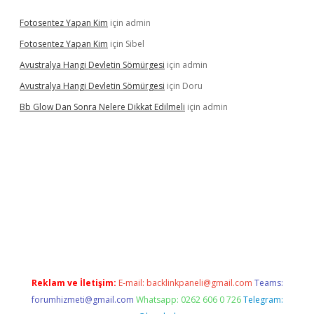
Fotosentez Yapan Kim
için
admin
Fotosentez Yapan Kim
için
Sibel
Avustralya Hangi Devletin Sömürgesi
için
admin
Avustralya Hangi Devletin Sömürgesi
için
Doru
Bb Glow Dan Sonra Nelere Dikkat Edilmeli
için
admin
iriş
famecasino giriş
ilbet giriş adresi
www.betexper.xyz/
Reklam ve İletişim:
E-mail:
backlinkpaneli@gmail.com
Teams:
forumhizmeti@gmail.com
Whatsapp: 0262 606 0 726
Telegram: