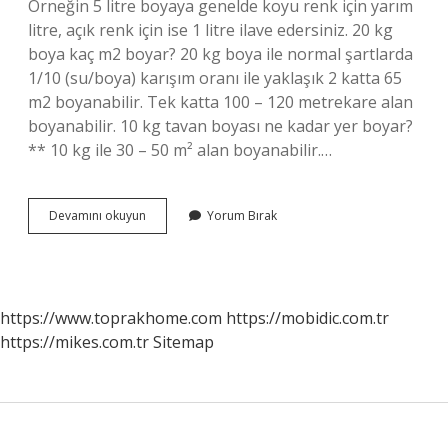
Örneğin 5 litre boyaya genelde koyu renk için yarım
litre, açık renk için ise 1 litre ilave edersiniz. 20 kg
boya kaç m2 boyar? 20 kg boya ile normal şartlarda
1/10 (su/boya) karışım oranı ile yaklaşık 2 katta 65
m2 boyanabilir. Tek katta 100 – 120 metrekare alan
boyanabilir. 10 kg tavan boyası ne kadar yer boyar?
** 10 kg ile 30 – 50 m² alan boyanabilir.…
10
Devamını okuyun
Yorum Bırak
Kg
Boya
Ile
Kaç
M2
https://www.toprakhome.com
https://mobidic.com.tr
Boyanır
https://mikes.com.tr
Sitemap