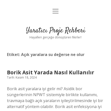
menüyü
Anasayfa
aç
Gizlilik Politikası
Yaratıcı Proje Rehberi
Yasal Uyarı
Hayalleri gerçeğe dönüştüren fikirler!
Hakkımızda
Etiket:
Açık yaralara su değerse ne olur
Borik Asit Yarada Nasıl Kullanılır
Tarih: Kasım 18, 2024
Borik asit yaralara iyi gelir mi? Asidik bor
süngerlerinin NPWT sistemiyle birlikte kullanımı,
travmaya bağlı açık yaraların iyileştirilmesinde iyi bir
alternatif yöntem olabilir. Borik asit enfeksiyona iyi