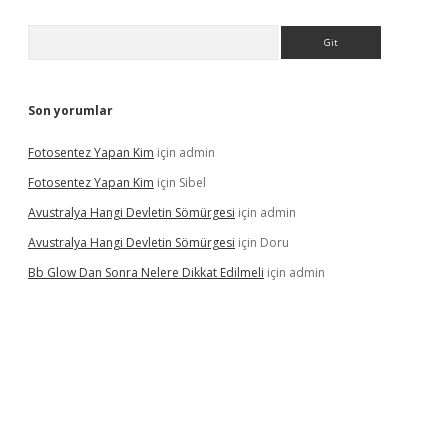
Arama
Son yorumlar
Fotosentez Yapan Kim
için
admin
Fotosentez Yapan Kim
için
Sibel
Avustralya Hangi Devletin Sömürgesi
için
admin
Avustralya Hangi Devletin Sömürgesi
için
Doru
Bb Glow Dan Sonra Nelere Dikkat Edilmeli
için
admin
iriş
famecasino giriş
ilbet giriş adresi
www.betexper.xyz/