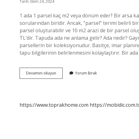
Tarih: Ekim 24, 2024
1 ada 1 parsel kaç m2 veya dönüm eder? Bir arsa ka
sorularından biridir. Ancak, “parsel” terimi belirli b
parsel oluşturabilir ve 10 m2 arazi de bir parsel ol
TL’dir. Tapuda ada ne anlama gelir? Ada nedir? Gayr
parsellerin bir koleksiyonudur. Basitçe, imar planın
tapu bilgilerinin belirlenmesini kolaylaştırır. Bir ad
1
Devamını okuyun
Yorum Bırak
Ada
Ne
Demek
https://www.toprakhome.com
https://mobidic.com.t