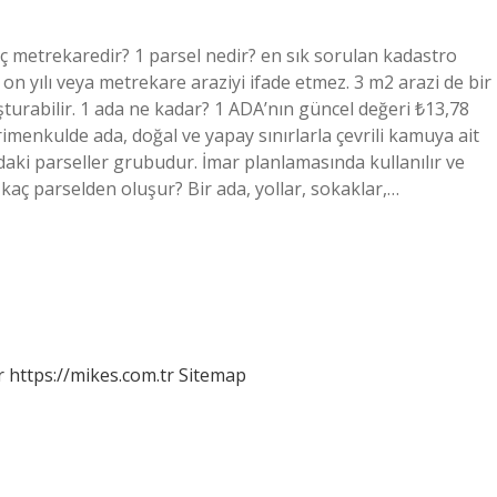
ç metrekaredir? 1 parsel nedir? en sık sorulan kadastro
ir on yılı veya metrekare araziyi ifade etmez. 3 m2 arazi de bir
uşturabilir. 1 ada ne kadar? 1 ADA’nın güncel değeri ₺13,78
imenkulde ada, doğal ve yapay sınırlarla çevrili kamuya ait
daki parseller grubudur. İmar planlamasında kullanılır ve
a kaç parselden oluşur? Bir ada, yollar, sokaklar,…
r
https://mikes.com.tr
Sitemap