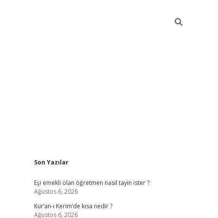
Sidebar
Son Yazılar
ilbet yeni giriş
famec
Eşi emekli olan öğretmen nasıl tayin ister ?
Ağustos 6, 2026
Kur’an-ı Kerim’de kısa nedir ?
Ağustos 6, 2026