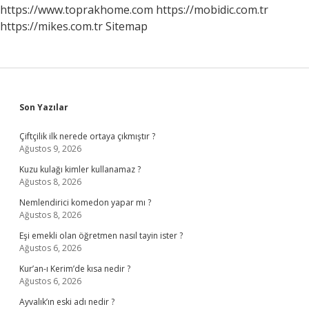
https://www.toprakhome.com
https://mobidic.com.tr
https://mikes.com.tr
Sitemap
Sidebar
Son Yazılar
Çiftçilik ilk nerede ortaya çıkmıştır ?
Ağustos 9, 2026
Kuzu kulağı kimler kullanamaz ?
Ağustos 8, 2026
Nemlendirici komedon yapar mı ?
Ağustos 8, 2026
Eşi emekli olan öğretmen nasıl tayin ister ?
Ağustos 6, 2026
Kur’an-ı Kerim’de kısa nedir ?
Ağustos 6, 2026
Ayvalık’ın eski adı nedir ?