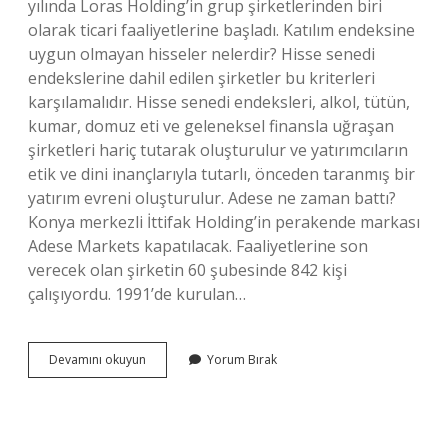
yılında Loras Holding’in grup şirketlerinden biri
olarak ticari faaliyetlerine başladı. Katılım endeksine
uygun olmayan hisseler nelerdir? Hisse senedi
endekslerine dahil edilen şirketler bu kriterleri
karşılamalıdır. Hisse senedi endeksleri, alkol, tütün,
kumar, domuz eti ve geleneksel finansla uğraşan
şirketleri hariç tutarak oluşturulur ve yatırımcıların
etik ve dini inançlarıyla tutarlı, önceden taranmış bir
yatırım evreni oluşturulur. Adese ne zaman battı?
Konya merkezli İttifak Holding’in perakende markası
Adese Markets kapatılacak. Faaliyetlerine son
verecek olan şirketin 60 şubesinde 842 kişi
çalışıyordu. 1991’de kurulan…
Adese
Devamını okuyun
Yorum Bırak
Helal
Mi