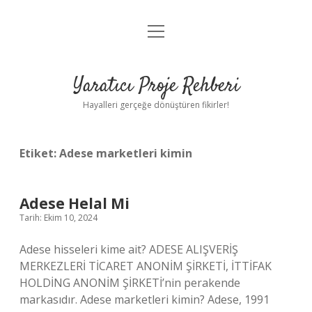
menüyü
Anasayfa
aç
Gizlilik Politikası
Yaratıcı Proje Rehberi
Yasal Uyarı
Hayalleri gerçeğe dönüştüren fikirler!
Hakkımızda
Etiket:
Adese marketleri kimin
Adese Helal Mi
Tarih: Ekim 10, 2024
Adese hisseleri kime ait? ADESE ALIŞVERİŞ
MERKEZLERİ TİCARET ANONİM ŞİRKETİ, İTTİFAK
HOLDİNG ANONİM ŞİRKETİ’nin perakende
markasıdır. Adese marketleri kimin? Adese, 1991