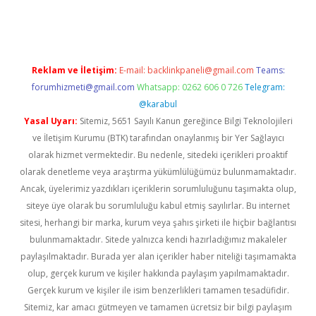
riş
famecasino giriş
ilbet giriş adresi
www.betexper.xyz/
Reklam ve İletişim:
E-mail:
backlinkpaneli@gmail.com
Teams:
forumhizmeti@gmail.com
Whatsapp: 0262 606 0 726
Telegram:
@karabul
Yasal Uyarı:
Sitemiz, 5651 Sayılı Kanun gereğince Bilgi Teknolojileri
ve İletişim Kurumu (BTK) tarafından onaylanmış bir Yer Sağlayıcı
olarak hizmet vermektedir. Bu nedenle, sitedeki içerikleri proaktif
olarak denetleme veya araştırma yükümlülüğümüz bulunmamaktadır.
Ancak, üyelerimiz yazdıkları içeriklerin sorumluluğunu taşımakta olup,
siteye üye olarak bu sorumluluğu kabul etmiş sayılırlar. Bu internet
sitesi, herhangi bir marka, kurum veya şahıs şirketi ile hiçbir bağlantısı
bulunmamaktadır. Sitede yalnızca kendi hazırladığımız makaleler
paylaşılmaktadır. Burada yer alan içerikler haber niteliği taşımamakta
olup, gerçek kurum ve kişiler hakkında paylaşım yapılmamaktadır.
Gerçek kurum ve kişiler ile isim benzerlikleri tamamen tesadüfidir.
Sitemiz, kar amacı gütmeyen ve tamamen ücretsiz bir bilgi paylaşım