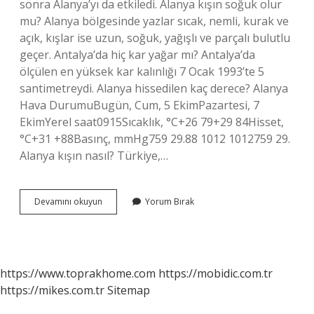
sonra Alanya’yı da etkiledi. Alanya kışın soğuk olur
mu? Alanya bölgesinde yazlar sıcak, nemli, kurak ve
açık, kışlar ise uzun, soğuk, yağışlı ve parçalı bulutlu
geçer. Antalya’da hiç kar yağar mı? Antalya’da
ölçülen en yüksek kar kalınlığı 7 Ocak 1993’te 5
santimetreydi. Alanya hissedilen kaç derece? Alanya
Hava DurumuBugün, Cum, 5 EkimPazartesi, 7
EkimYerel saat0915Sıcaklık, °C+26 79+29 84Hisset,
°C+31 +88Basınç, mmHg759 29.88 1012 1012759 29.
Alanya kışın nasıl? Türkiye,…
Alanyada
Devamını okuyun
Yorum Bırak
Kar
Yağar
Mı
https://www.toprakhome.com
https://mobidic.com.tr
https://mikes.com.tr
Sitemap