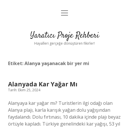
menüyü
Anasayfa
aç
Gizlilik Politikası
Yaratıcı Proje Rehberi
Yasal Uyarı
Hayalleri gerçeğe dönüştüren fikirler!
Hakkımızda
Etiket:
Alanya yaşanacak bir yer mi
Alanyada Kar Yağar Mı
Tarih: Ekim 25, 2024
Alanyaya kar yağar mı? Turistlerin ilgi odağı olan
Alanya plajı, karla karışık yağan dolu yağışından
faydalandı. Dolu fırtınası, 10 dakika içinde plajı beyaz
örtüyle kapladı. Türkiye genelindeki kar yağışı, 53 yıl