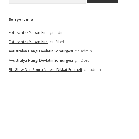
Son yorumlar
Fotosentez Yapan Kim
için
admin
Fotosentez Yapan Kim
için
Sibel
Avustralya Hangi Devletin Sömürgesi
için
admin
Avustralya Hangi Devletin Sömürgesi
için
Doru
Bb Glow Dan Sonra Nelere Dikkat Edilmeli
için
admin
iriş
famecasino giriş
ilbet giriş adresi
www.betexper.xyz/