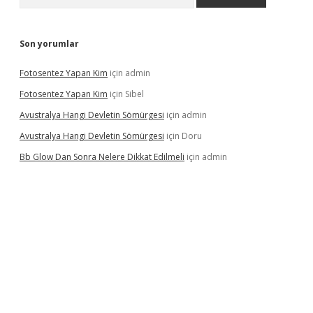
Son yorumlar
Fotosentez Yapan Kim
için
admin
Fotosentez Yapan Kim
için
Sibel
Avustralya Hangi Devletin Sömürgesi
için
admin
Avustralya Hangi Devletin Sömürgesi
için
Doru
Bb Glow Dan Sonra Nelere Dikkat Edilmeli
için
admin
giriş
famecasino giriş
ilbet giriş adresi
www.betexper.xyz/