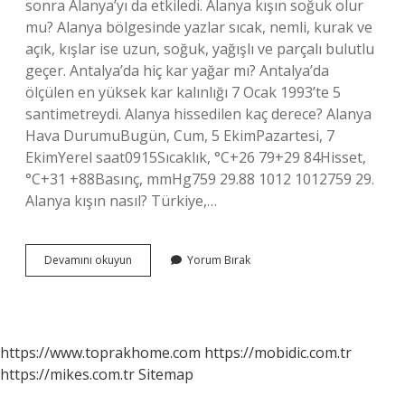
sonra Alanya’yı da etkiledi. Alanya kışın soğuk olur
mu? Alanya bölgesinde yazlar sıcak, nemli, kurak ve
açık, kışlar ise uzun, soğuk, yağışlı ve parçalı bulutlu
geçer. Antalya’da hiç kar yağar mı? Antalya’da
ölçülen en yüksek kar kalınlığı 7 Ocak 1993’te 5
santimetreydi. Alanya hissedilen kaç derece? Alanya
Hava DurumuBugün, Cum, 5 EkimPazartesi, 7
EkimYerel saat0915Sıcaklık, °C+26 79+29 84Hisset,
°C+31 +88Basınç, mmHg759 29.88 1012 1012759 29.
Alanya kışın nasıl? Türkiye,…
Alanyada
Devamını okuyun
Yorum Bırak
Kar
Yağar
Mı
https://www.toprakhome.com
https://mobidic.com.tr
https://mikes.com.tr
Sitemap