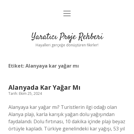
menüyü
Anasayfa
aç
Gizlilik Politikası
Yaratıcı Proje Rehberi
Yasal Uyarı
Hayalleri gerçeğe dönüştüren fikirler!
Hakkımızda
Etiket:
Alanyaya kar yağar mı
Alanyada Kar Yağar Mı
Tarih: Ekim 25, 2024
Alanyaya kar yağar mı? Turistlerin ilgi odağı olan
Alanya plajı, karla karışık yağan dolu yağışından
faydalandı. Dolu fırtınası, 10 dakika içinde plajı beyaz
örtüyle kapladı. Türkiye genelindeki kar yağışı, 53 yıl