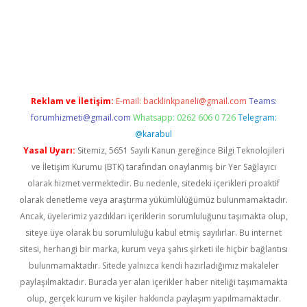
riş
famecasino giriş
ilbet giriş adresi
www.betexper.xyz/
Reklam ve İletişim:
E-mail:
backlinkpaneli@gmail.com
Teams:
forumhizmeti@gmail.com
Whatsapp: 0262 606 0 726
Telegram:
@karabul
Yasal Uyarı:
Sitemiz, 5651 Sayılı Kanun gereğince Bilgi Teknolojileri
ve İletişim Kurumu (BTK) tarafından onaylanmış bir Yer Sağlayıcı
olarak hizmet vermektedir. Bu nedenle, sitedeki içerikleri proaktif
olarak denetleme veya araştırma yükümlülüğümüz bulunmamaktadır.
Ancak, üyelerimiz yazdıkları içeriklerin sorumluluğunu taşımakta olup,
siteye üye olarak bu sorumluluğu kabul etmiş sayılırlar. Bu internet
sitesi, herhangi bir marka, kurum veya şahıs şirketi ile hiçbir bağlantısı
bulunmamaktadır. Sitede yalnızca kendi hazırladığımız makaleler
paylaşılmaktadır. Burada yer alan içerikler haber niteliği taşımamakta
olup, gerçek kurum ve kişiler hakkında paylaşım yapılmamaktadır.