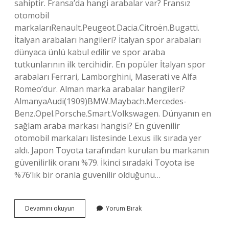
sahiptir. Fransa’da hangi arabalar var? Fransız
otomobil
markalarıRenault.Peugeot.Dacia.Citroën.Bugatti.
İtalyan arabaları hangileri? İtalyan spor arabaları
dünyaca ünlü kabul edilir ve spor araba
tutkunlarının ilk tercihidir. En popüler İtalyan spor
arabaları Ferrari, Lamborghini, Maserati ve Alfa
Romeo’dur. Alman marka arabalar hangileri?
AlmanyaAudi(1909)BMW.Maybach.Mercedes-
Benz.Opel.Porsche.Smart.Volkswagen. Dünyanın en
sağlam araba markası hangisi? En güvenilir
otomobil markaları listesinde Lexus ilk sırada yer
aldı. Japon Toyota tarafından kurulan bu markanın
güvenilirlik oranı %79. İkinci sıradaki Toyota ise
%76’lık bir oranla güvenilir olduğunu…
Fransız
Devamını okuyun
Yorum Bırak
Arabaları
Hangileri