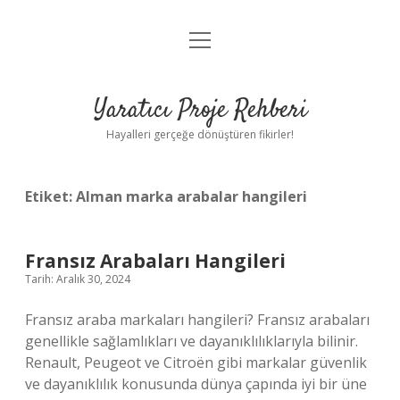
menüyü
Anasayfa
aç
Gizlilik Politikası
Yaratıcı Proje Rehberi
Yasal Uyarı
Hayalleri gerçeğe dönüştüren fikirler!
Hakkımızda
Etiket:
Alman marka arabalar hangileri
Fransız Arabaları Hangileri
Tarih: Aralık 30, 2024
Fransız araba markaları hangileri? Fransız arabaları
genellikle sağlamlıkları ve dayanıklılıklarıyla bilinir.
Renault, Peugeot ve Citroën gibi markalar güvenlik
ve dayanıklılık konusunda dünya çapında iyi bir üne