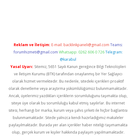
iriş
famecasino giriş
ilbet giriş adresi
www.betexper.xyz/
Reklam ve İletişim:
E-mail:
backlinkpaneli@gmail.com
Teams:
forumhizmeti@gmail.com
Whatsapp: 0262 606 0 726
Telegram:
@karabul
Yasal Uyarı:
Sitemiz, 5651 Sayılı Kanun gereğince Bilgi Teknolojileri
ve İletişim Kurumu (BTK) tarafından onaylanmış bir Yer Sağlayıcı
olarak hizmet vermektedir. Bu nedenle, sitedeki içerikleri proaktif
olarak denetleme veya araştırma yükümlülüğümüz bulunmamaktadır.
Ancak, üyelerimiz yazdıkları içeriklerin sorumluluğunu taşımakta olup,
siteye üye olarak bu sorumluluğu kabul etmiş sayılırlar. Bu internet
sitesi, herhangi bir marka, kurum veya şahıs şirketi ile hiçbir bağlantısı
bulunmamaktadır. Sitede yalnızca kendi hazırladığımız makaleler
paylaşılmaktadır. Burada yer alan içerikler haber niteliği taşımamakta
olup, gerçek kurum ve kişiler hakkında paylaşım yapılmamaktadır.