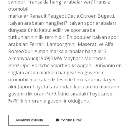
sahiptir. Fransa’da hangi arabalar var? Fransız
otomobil
markalarıRenault.Peugeot.Dacia.Citroën.Bugatti.
İtalyan arabaları hangileri? İtalyan spor arabaları
dünyaca ünlü kabul edilir ve spor araba
tutkunlarının ilk tercihidir. En popüler İtalyan spor
arabaları Ferrari, Lamborghini, Maserati ve Alfa
Romeo’dur. Alman marka arabalar hangileri?
AlmanyaAudi(1909)BMW.Maybach.Mercedes-
Benz.Opel.Porsche.Smart.Volkswagen. Dünyanın en
sağlam araba markası hangisi? En güvenilir
otomobil markaları listesinde Lexus ilk sırada yer
aldı. Japon Toyota tarafından kurulan bu markanın
güvenilirlik oranı %79. İkinci sıradaki Toyota ise
%76’lık bir oranla güvenilir olduğunu…
Fransız
Devamını okuyun
Yorum Bırak
Arabaları
Hangileri