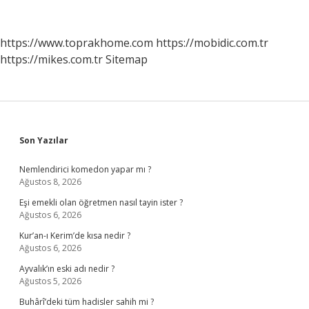
https://www.toprakhome.com
https://mobidic.com.tr
https://mikes.com.tr
Sitemap
Sidebar
Son Yazılar
Nemlendirici komedon yapar mı ?
Ağustos 8, 2026
Eşi emekli olan öğretmen nasıl tayin ister ?
Ağustos 6, 2026
Kur’an-ı Kerim’de kısa nedir ?
Ağustos 6, 2026
Ayvalık’ın eski adı nedir ?
Ağustos 5, 2026
Buhârî’deki tüm hadisler sahih mi ?