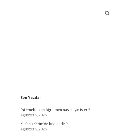
Sidebar
Son Yazılar
ilbet yeni giriş
fameca
Eşi emekli olan öğretmen nasıl tayin ister ?
Ağustos 6, 2026
Kur’an-ı Kerim’de kısa nedir ?
Ağustos 6, 2026