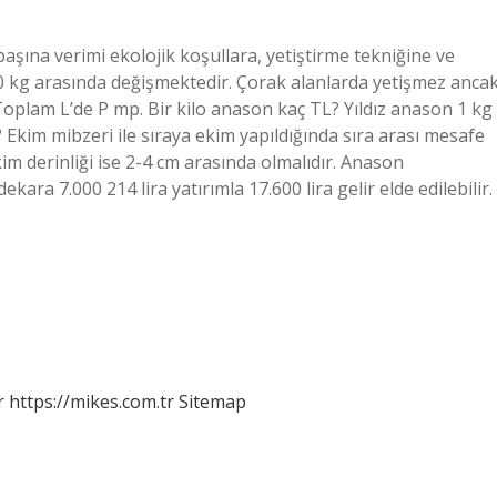
ına verimi ekolojik koşullara, yetiştirme tekniğine ve
10 kg arasında değişmektedir. Çorak alanlarda yetişmez anca
Toplam L’de P mp. Bir kilo anason kaç TL? Yıldız anason 1 kg
 Ekim mibzeri ile sıraya ekim yapıldığında sıra arası mesafe
kim derinliği ise 2-4 cm arasında olmalıdır. Anason
ekara 7.000 214 lira yatırımla 17.600 lira gelir elde edilebilir.
r
https://mikes.com.tr
Sitemap