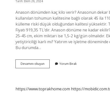
Tarih: Ekim 26, 2024
Anason dönümden kaç kilo verir? Anasonun dekar baş
kullanılan tohumun kalitesine bağlı olarak 45 ila 1
külleme riski düşük olduğundan kalitesi yüksektir. 
Fiyatı 919,35 TL’dir. Anason dönüme ne kadar ekilir?
25-45 cm, ekim miktarı ise 1,5-2 kg/gün olmalıdır. E
yetiştiriciliği karlı mı? Yatırım ve işletme döneminde d
Bu durumda…
1
Devamını okuyun
Yorum Bırak
Dönümden
Kaç
Kilo
Anason
Çıkar
https://www.toprakhome.com
https://mobidic.com.t