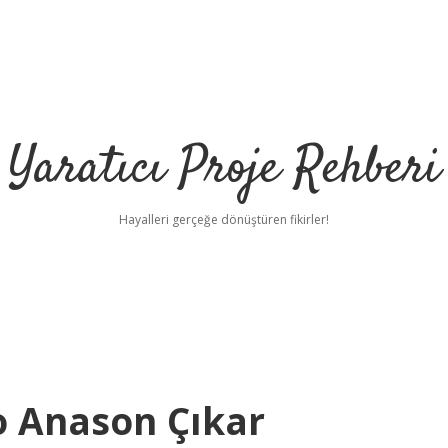
Yaratıcı Proje Rehberi
Hayalleri gerçeğe dönüştüren fikirler!
o Anason Çıkar