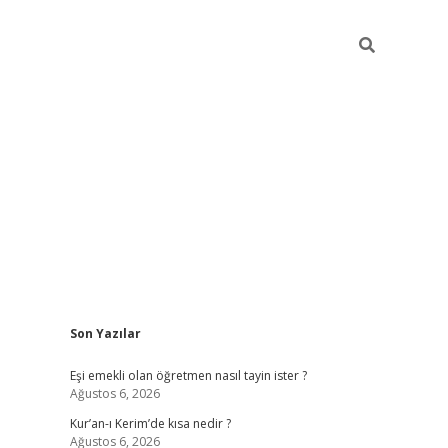
Sidebar
Son Yazılar
ilbet yeni giriş
famec
Eşi emekli olan öğretmen nasıl tayin ister ?
Ağustos 6, 2026
Kur’an-ı Kerim’de kısa nedir ?
Ağustos 6, 2026