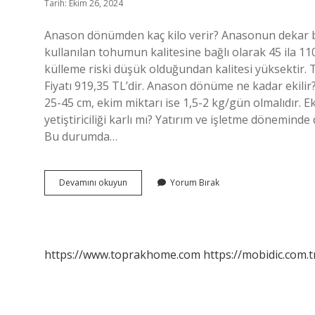
Tarih: Ekim 26, 2024
Anason dönümden kaç kilo verir? Anasonun dekar baş
kullanılan tohumun kalitesine bağlı olarak 45 ila 1
külleme riski düşük olduğundan kalitesi yüksektir. 
Fiyatı 919,35 TL’dir. Anason dönüme ne kadar ekilir?
25-45 cm, ekim miktarı ise 1,5-2 kg/gün olmalıdır. E
yetiştiriciliği karlı mı? Yatırım ve işletme döneminde d
Bu durumda…
1
Devamını okuyun
Yorum Bırak
Dönümden
Kaç
Kilo
Anason
Çıkar
https://www.toprakhome.com
https://mobidic.com.t