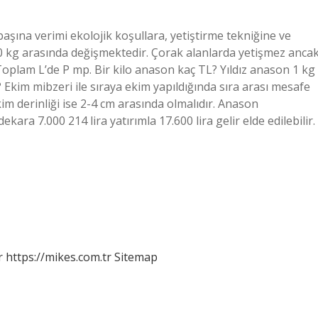
ına verimi ekolojik koşullara, yetiştirme tekniğine ve
10 kg arasında değişmektedir. Çorak alanlarda yetişmez anca
Toplam L’de P mp. Bir kilo anason kaç TL? Yıldız anason 1 kg
 Ekim mibzeri ile sıraya ekim yapıldığında sıra arası mesafe
kim derinliği ise 2-4 cm arasında olmalıdır. Anason
ekara 7.000 214 lira yatırımla 17.600 lira gelir elde edilebilir.
r
https://mikes.com.tr
Sitemap