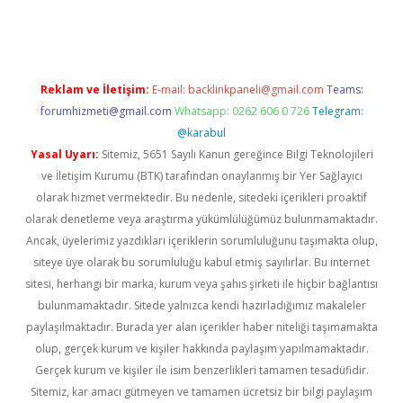
riş
famecasino giriş
ilbet giriş adresi
www.betexper.xyz/
Reklam ve İletişim:
E-mail:
backlinkpaneli@gmail.com
Teams:
forumhizmeti@gmail.com
Whatsapp: 0262 606 0 726
Telegram:
@karabul
Yasal Uyarı:
Sitemiz, 5651 Sayılı Kanun gereğince Bilgi Teknolojileri
ve İletişim Kurumu (BTK) tarafından onaylanmış bir Yer Sağlayıcı
olarak hizmet vermektedir. Bu nedenle, sitedeki içerikleri proaktif
olarak denetleme veya araştırma yükümlülüğümüz bulunmamaktadır.
Ancak, üyelerimiz yazdıkları içeriklerin sorumluluğunu taşımakta olup,
siteye üye olarak bu sorumluluğu kabul etmiş sayılırlar. Bu internet
sitesi, herhangi bir marka, kurum veya şahıs şirketi ile hiçbir bağlantısı
bulunmamaktadır. Sitede yalnızca kendi hazırladığımız makaleler
paylaşılmaktadır. Burada yer alan içerikler haber niteliği taşımamakta
olup, gerçek kurum ve kişiler hakkında paylaşım yapılmamaktadır.
Gerçek kurum ve kişiler ile isim benzerlikleri tamamen tesadüfidir.
Sitemiz, kar amacı gütmeyen ve tamamen ücretsiz bir bilgi paylaşım