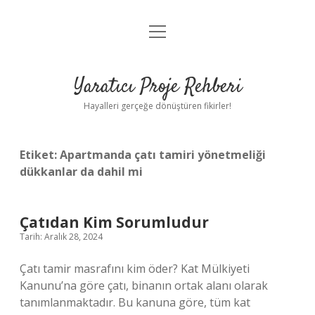
menüyü
Anasayfa
aç
Gizlilik Politikası
Yaratıcı Proje Rehberi
Yasal Uyarı
Hayalleri gerçeğe dönüştüren fikirler!
Hakkımızda
Etiket:
Apartmanda çatı tamiri yönetmeliği
dükkanlar da dahil mi
Çatıdan Kim Sorumludur
Tarih: Aralık 28, 2024
Çatı tamir masrafını kim öder? Kat Mülkiyeti
Kanunu’na göre çatı, binanın ortak alanı olarak
tanımlanmaktadır. Bu kanuna göre, tüm kat