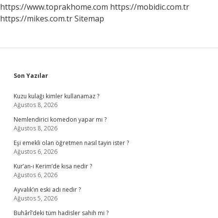
https://www.toprakhome.com
https://mobidic.com.tr
https://mikes.com.tr
Sitemap
Sidebar
Son Yazılar
Kuzu kulağı kimler kullanamaz ?
Ağustos 8, 2026
Nemlendirici komedon yapar mı ?
Ağustos 8, 2026
Eşi emekli olan öğretmen nasıl tayin ister ?
Ağustos 6, 2026
Kur’an-ı Kerim’de kısa nedir ?
Ağustos 6, 2026
Ayvalık’ın eski adı nedir ?
Ağustos 5, 2026
Buhârî’deki tüm hadisler sahih mi ?