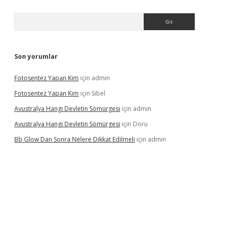
Arama
Son yorumlar
Fotosentez Yapan Kim
için
admin
Fotosentez Yapan Kim
için
Sibel
Avustralya Hangi Devletin Sömürgesi
için
admin
Avustralya Hangi Devletin Sömürgesi
için
Doru
Bb Glow Dan Sonra Nelere Dikkat Edilmeli
için
admin
iriş
famecasino giriş
ilbet giriş adresi
www.betexper.xyz/