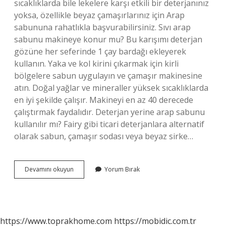
sıcaklıklarda bile lekelere karşı etkili bir deterjanınız
yoksa, özellikle beyaz çamaşırlarınız için Arap
sabununa rahatlıkla başvurabilirsiniz. Sıvı arap
sabunu makineye konur mu? Bu karışımı deterjan
gözüne her seferinde 1 çay bardağı ekleyerek
kullanın. Yaka ve kol kirini çıkarmak için kirli
bölgelere sabun uygulayın ve çamaşır makinesine
atın. Doğal yağlar ve mineraller yüksek sıcaklıklarda
en iyi şekilde çalışır. Makineyi en az 40 derecede
çalıştırmak faydalıdır. Deterjan yerine arap sabunu
kullanılır mı? Fairy gibi ticari deterjanlara alternatif
olarak sabun, çamaşır sodası veya beyaz sirke…
Arap
Devamını okuyun
Yorum Bırak
Sabunu
Ile
Beyazlar
Nasıl
Yıkanır
https://www.toprakhome.com
https://mobidic.com.tr