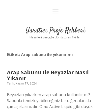
menüyü
Anasayfa
aç
Gizlilik Politikası
Yaratıcı Proje Rehberi
Yasal Uyarı
Hayalleri gerçeğe dönüştüren fikirler!
Hakkımızda
Etiket:
Arap sabunu ile yıkanır mı
Arap Sabunu Ile Beyazlar Nasıl
Yıkanır
Tarih: Kasım 17, 2024
Beyazları yıkarken arap sabunu kullanılır mı?
Sabunla temizleyebileceğiniz bir diğer alan da
çamaşırlarınızdır. Omo Active Liquid gibi düşük