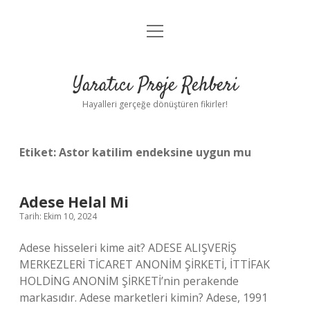
menüyü
Anasayfa
aç
Gizlilik Politikası
Yaratıcı Proje Rehberi
Yasal Uyarı
Hayalleri gerçeğe dönüştüren fikirler!
Hakkımızda
Etiket:
Astor katilim endeksine uygun mu
Adese Helal Mi
Tarih: Ekim 10, 2024
Adese hisseleri kime ait? ADESE ALIŞVERİŞ
MERKEZLERİ TİCARET ANONİM ŞİRKETİ, İTTİFAK
HOLDİNG ANONİM ŞİRKETİ’nin perakende
markasıdır. Adese marketleri kimin? Adese, 1991