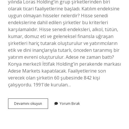
yılında Loras Holding’in grup şirketlerinden biri
olarak ticari faaliyetlerine başladı. Katılım endeksine
uygun olmayan hisseler nelerdir? Hisse senedi
endekslerine dahil edilen şirketler bu kriterleri
karşılamalıdır. Hisse senedi endeksleri, alkol, tütün,
kumar, domuz eti ve geleneksel finansla uğraşan
şirketleri hariç tutarak oluşturulur ve yatırımcıların
etik ve dini inançlarıyla tutarlı, önceden taranmış bir
yatırım evreni oluşturulur. Adese ne zaman battı?
Konya merkezli İttifak Holding’in perakende markası
Adese Markets kapatılacak. Faaliyetlerine son
verecek olan şirketin 60 şubesinde 842 kişi
çalışıyordu. 1991’de kurulan…
Adese
Devamını okuyun
Yorum Bırak
Helal
Mi