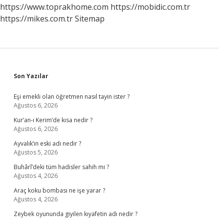
https://www.toprakhome.com
https://mobidic.com.tr
https://mikes.com.tr
Sitemap
Sidebar
Son Yazılar
Eşi emekli olan öğretmen nasıl tayin ister ?
Ağustos 6, 2026
Kur’an-ı Kerim’de kısa nedir ?
Ağustos 6, 2026
Ayvalık’ın eski adı nedir ?
Ağustos 5, 2026
Buhârî’deki tüm hadisler sahih mi ?
Ağustos 4, 2026
Araç koku bombası ne işe yarar ?
Ağustos 4, 2026
Zeybek oyununda giyilen kıyafetin adı nedir ?