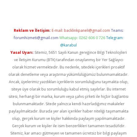
iriş
famecasino giriş
ilbet giriş adresi
www.betexper.xyz/
Reklam ve İletişim:
E-mail:
backlinkpaneli@gmail.com
Teams:
forumhizmeti@gmail.com
Whatsapp: 0262 606 0 726
Telegram:
@karabul
Yasal Uyarı:
Sitemiz, 5651 Sayılı Kanun gereğince Bilgi Teknolojileri
ve İletişim Kurumu (BTK) tarafından onaylanmış bir Yer Sağlayıcı
olarak hizmet vermektedir. Bu nedenle, sitedeki içerikleri proaktif
olarak denetleme veya araştırma yükümlülüğümüz bulunmamaktadır.
Ancak, üyelerimiz yazdıkları içeriklerin sorumluluğunu taşımakta olup,
siteye üye olarak bu sorumluluğu kabul etmiş sayılırlar. Bu internet
sitesi, herhangi bir marka, kurum veya şahıs şirketi ile hiçbir bağlantısı
bulunmamaktadır. Sitede yalnızca kendi hazırladığımız makaleler
paylaşılmaktadır. Burada yer alan içerikler haber niteliği taşımamakta
olup, gerçek kurum ve kişiler hakkında paylaşım yapılmamaktadır.
Gerçek kurum ve kişiler ile isim benzerlikleri tamamen tesadüfidir.
Sitemiz, kar amacı gütmeyen ve tamamen ücretsiz bir bilgi paylaşım