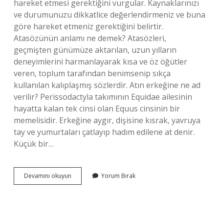
hareket etmesi gerektiğini vurgular. Kaynaklarınızı
ve durumunuzu dikkatlice değerlendirmeniz ve buna
göre hareket etmeniz gerektiğini belirtir.
Atasözünün anlamı ne demek? Atasözleri,
geçmişten günümüze aktarılan, uzun yılların
deneyimlerini harmanlayarak kısa ve öz öğütler
veren, toplum tarafından benimsenip sıkça
kullanılan kalıplaşmış sözlerdir. Atın erkeğine ne ad
verilir? Perissodactyla takımının Equidae ailesinin
hayatta kalan tek cinsi olan Equus cinsinin bir
memelisidir. Erkeğine aygır, dişisine kısrak, yavruya
tay ve yumurtaları çatlayıp hadım edilene at denir.
Küçük bir…
1000
Devamını okuyun
Yorum Bırak
Atın
Varsa
Bin
Dinlen