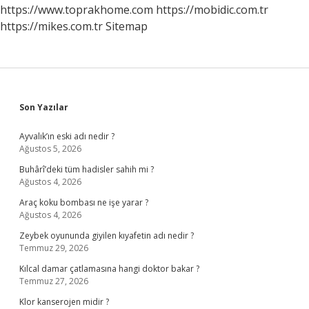
Bir
https://www.toprakhome.com
https://mobidic.com.tr
Atın
https://mikes.com.tr
Sitemap
Varsa
In
Dinlen
Ne
Demek
Sidebar
Son Yazılar
Ayvalık’ın eski adı nedir ?
Ağustos 5, 2026
Buhârî’deki tüm hadisler sahih mi ?
Ağustos 4, 2026
Araç koku bombası ne işe yarar ?
Ağustos 4, 2026
Zeybek oyununda giyilen kıyafetin adı nedir ?
Temmuz 29, 2026
Kılcal damar çatlamasına hangi doktor bakar ?
Temmuz 27, 2026
Klor kanserojen midir ?