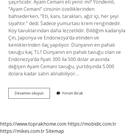
şaşırtıcıdır. Ayam Cemani eti yenir mi? Yöndemli,
“Ayam Cemani” cinsinin özelliklerinden
bahsederken, “Eti, kanı, tarakları, ağız içi, her şeyi
siyahtır.” dedi. Sadece yumurtası krem ​​rengindedir.
Köy tavuklarından daha lezzetlidir. Bildiğim kadarıyla
Çin, Japonya ve Endonezya’da etinden ve
kemiklerinden ilaç yapılıyor. Dünyanın en pahalı
tavuğu kaç TL? Dünyanın en pahalı tavuğu olan ve
Endonezya’da fiyatı 300 ila 500 dolar arasında
değişen Ayam Cemani tavuğu, yurtdışında 5.000
dolara kadar satın alınabiliyor.…
Ayam
Devamını okuyun
Yorum Bırak
Cemani
Nerenin
Tavuğu
https://www.toprakhome.com
https://mobidic.com.tr
https://mikes.com.tr
Sitemap