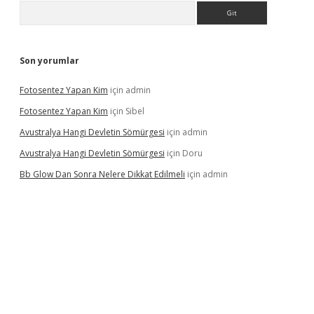
Arama
Son yorumlar
Fotosentez Yapan Kim
için
admin
Fotosentez Yapan Kim
için
Sibel
Avustralya Hangi Devletin Sömürgesi
için
admin
Avustralya Hangi Devletin Sömürgesi
için
Doru
Bb Glow Dan Sonra Nelere Dikkat Edilmeli
için
admin
iriş
famecasino giriş
ilbet giriş adresi
www.betexper.xyz/