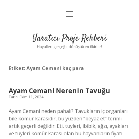
menüyü
Anasayfa
aç
Gizlilik Politikası
Yaratıcı Proje Rehberi
Yasal Uyarı
Hayalleri gerçeğe dönüştüren fikirler!
Hakkımızda
Etiket:
Ayam Cemani kaç para
Ayam Cemani Nerenin Tavuğu
Tarih: Ekim 11, 2024
Ayam Cemani neden pahalı? Tavukların iç organları
bile kömür karasıdır, bu yüzden “beyaz et” terimi
artık geçerli değildir. Eti, tüyleri, ibibik, ağzı, ayakları
ve tüyleri kömür karası olan bu hayvanların fiyatı