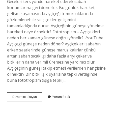
Geceleri ters yönde hareket ederek sabah
konumlarına geri dönerler. Bu günlük hareket,
gelişme aşamasında ayçiçeği tomurcuklarında
gözlemlenebilir ve çiçekler gelişimini
tamamladığında durur. Ayçiçeğinin güneşe yönelme
hareketi neye örnektir? Fototropizm – Ayçiçekleri
neden her zaman güneşe doğru yönelir? -YouTube.
Ayçiçeği güneşe neden döner? Ayçiçekleri sabahın
erken saatlerinde güneşe maruz kalırlar çünkü
artan sabah sıcaklığı daha fazla arıyı çeker ve
bitkilerin daha verimli üremesine yardımcı olur.
Ayçiçeğinin güneşi takip etmesi verilerden hangisine
örnektir? Bir bitki ışık uyarısına tepki verdiğinde
buna fototropizm (ışığa tepki)…
Ayçiçeği
Devamını okuyun
Yorum Bırak
Yüzünü
Güneşe
Dönerek