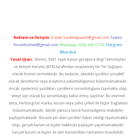
riş
famecasino giriş
ilbet giriş adresi
www.betexper.xyz/
Reklam ve İletişim:
E-mail:
backlinkpaneli@gmail.com
Teams:
forumhizmeti@gmail.com
Whatsapp: 0262 606 0 726
Telegram:
@karabul
Yasal Uyarı:
Sitemiz, 5651 Sayılı Kanun gereğince Bilgi Teknolojileri
ve İletişim Kurumu (BTK) tarafından onaylanmış bir Yer Sağlayıcı
olarak hizmet vermektedir. Bu nedenle, sitedeki içerikleri proaktif
olarak denetleme veya araştırma yükümlülüğümüz bulunmamaktadır.
Ancak, üyelerimiz yazdıkları içeriklerin sorumluluğunu taşımakta olup,
siteye üye olarak bu sorumluluğu kabul etmiş sayılırlar. Bu internet
sitesi, herhangi bir marka, kurum veya şahıs şirketi ile hiçbir bağlantısı
bulunmamaktadır. Sitede yalnızca kendi hazırladığımız makaleler
paylaşılmaktadır. Burada yer alan içerikler haber niteliği taşımamakta
olup, gerçek kurum ve kişiler hakkında paylaşım yapılmamaktadır.
Gerçek kurum ve kişiler ile isim benzerlikleri tamamen tesadüfidir.