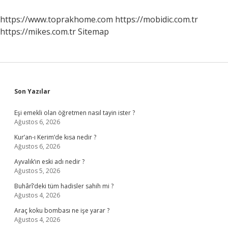
Hangi
Hareketi
https://www.toprakhome.com
https://mobidic.com.tr
Yapar
https://mikes.com.tr
Sitemap
Sidebar
Son Yazılar
Eşi emekli olan öğretmen nasıl tayin ister ?
Ağustos 6, 2026
Kur’an-ı Kerim’de kısa nedir ?
Ağustos 6, 2026
Ayvalık’ın eski adı nedir ?
Ağustos 5, 2026
Buhârî’deki tüm hadisler sahih mi ?
Ağustos 4, 2026
Araç koku bombası ne işe yarar ?
Ağustos 4, 2026