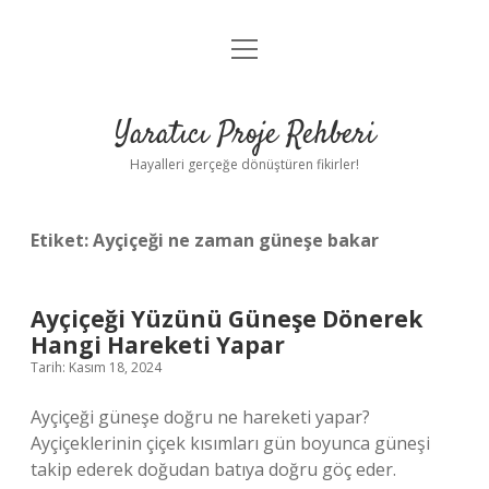
menüyü
Anasayfa
aç
Gizlilik Politikası
Yaratıcı Proje Rehberi
Yasal Uyarı
Hayalleri gerçeğe dönüştüren fikirler!
Hakkımızda
Etiket:
Ayçiçeği ne zaman güneşe bakar
Ayçiçeği Yüzünü Güneşe Dönerek
Hangi Hareketi Yapar
Tarih: Kasım 18, 2024
Ayçiçeği güneşe doğru ne hareketi yapar?
Ayçiçeklerinin çiçek kısımları gün boyunca güneşi
takip ederek doğudan batıya doğru göç eder.