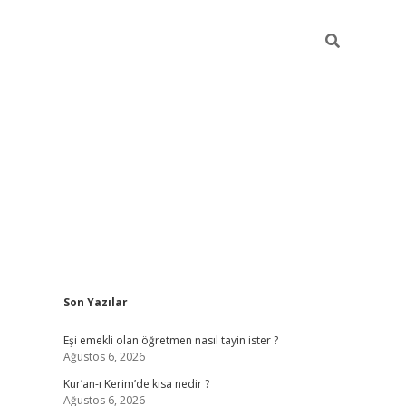
Sidebar
Son Yazılar
ilbet yeni giriş
famec
Eşi emekli olan öğretmen nasıl tayin ister ?
Ağustos 6, 2026
Kur’an-ı Kerim’de kısa nedir ?
Ağustos 6, 2026