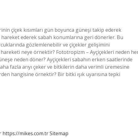
rinin çiçek kısımları gün boyunca güneşi takip ederek
e hareket ederek sabah konumlarına geri dönerler. Bu
uklarında gözlemlenebilir ve çiçekler gelişimini
hareketi neye örnektir? Fototropizm – Ayçiçekleri neden he
neşe neden döner? Ayçiçekleri sabahın erken saatlerinde
ha fazla arıyı çeker ve bitkilerin daha verimli üremesine
rden hangisine örnektir? Bir bitki ışık uyarısına tepki
r
https://mikes.com.tr
Sitemap