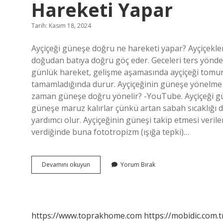
Hareketi Yapar
Tarih: Kasım 18, 2024
Ayçiçeği güneşe doğru ne hareketi yapar? Ayçiçekle
doğudan batıya doğru göç eder. Geceleri ters yönd
günlük hareket, gelişme aşamasında ayçiçeği tomurc
tamamladığında durur. Ayçiçeğinin güneşe yönelme 
zaman güneşe doğru yönelir? -YouTube. Ayçiçeği gü
güneşe maruz kalırlar çünkü artan sabah sıcaklığı da
yardımcı olur. Ayçiçeğinin güneşi takip etmesi verile
verdiğinde buna fototropizm (ışığa tepki)…
Ayçiçeği
Devamını okuyun
Yorum Bırak
Yüzünü
Güneşe
Dönerek
Hangi
Hareketi
https://www.toprakhome.com
https://mobidic.com.t
Yapar