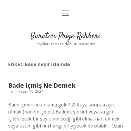
menüyü
Anasayfa
aç
Gizlilik Politikası
Yaratıcı Proje Rehberi
Yasal Uyarı
Hayalleri gerçeğe dönüştüren fikirler!
Hakkımızda
Etiket:
Bade nedir islamda
Bade Içmiş Ne Demek
Tarih: Kasım 10, 2024
Bade içmek ne anlama gelir? 2) Rüya sonrası aşık
olmak (badem içmek) Badem, şerbet veya su gibi
içilebilecek bir şey olabileceği gibi elma, nar, ekmek
veya üzüm gibi herhangi bir yiyecek de olabilir. Ozan