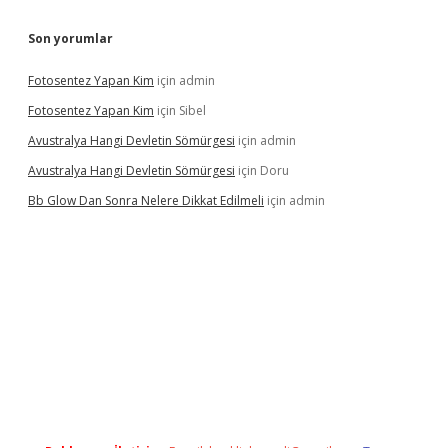
Son yorumlar
Fotosentez Yapan Kim
için
admin
Fotosentez Yapan Kim
için
Sibel
Avustralya Hangi Devletin Sömürgesi
için
admin
Avustralya Hangi Devletin Sömürgesi
için
Doru
Bb Glow Dan Sonra Nelere Dikkat Edilmeli
için
admin
riş
famecasino giriş
ilbet giriş adresi
www.betexper.xyz/