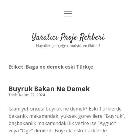
menüyü
Anasayfa
aç
Gizlilik Politikası
Yaratıcı Proje Rehberi
Yasal Uyarı
Hayalleri gerçeğe dönüştüren fikirler!
Hakkımızda
Etiket:
Baga ne demek eski Türkçe
Buyruk Bakan Ne Demek
Tarih: Kasım 27, 2024
İslamiyet öncesi buyruk ne demek? Eski Türklerde
bakanlık makamındaki yüksek görevlilere “Buyruk”,
başbakanlık makamındaki ilk vezire ise “Ayguci”
veya “Öge” denilirdi. Buyruk, eski Türklerde