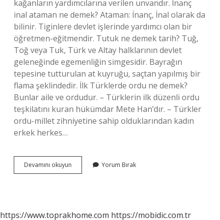
kağanların yardımcılarına verilen unvandır. İnanç
inal ataman ne demek? Ataman: İnanç, İnal olarak da
bilinir. Tiginlere devlet işlerinde yardımcı olan bir
öğretmen-eğitmendir. Tutuk ne demek tarih? Tuğ,
Toğ veya Tuk, Türk ve Altay halklarının devlet
geleneğinde egemenliğin simgesidir. Bayrağın
tepesine tutturulan at kuyruğu, saçtan yapılmış bir
flama şeklindedir. İlk Türklerde ordu ne demek?
Bunlar aile ve ordudur. – Türklerin ilk düzenli ordu
teşkilatını kuran hükümdar Mete Han’dır. – Türkler
ordu-millet zihniyetine sahip olduklarından kadın
erkek herkes…
Buyruk
Devamını okuyun
Yorum Bırak
Bakan
Ne
Demek
https://www.toprakhome.com
https://mobidic.com.tr