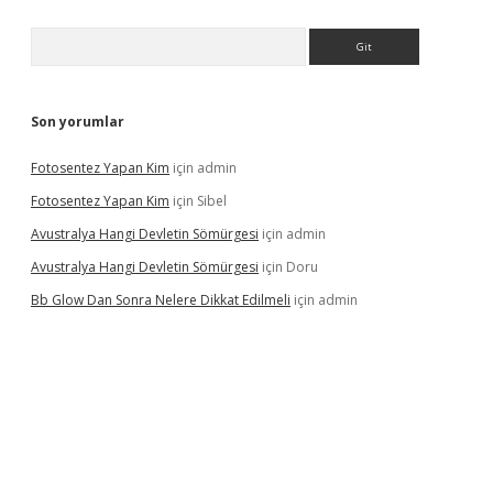
Arama
Son yorumlar
Fotosentez Yapan Kim
için
admin
Fotosentez Yapan Kim
için
Sibel
Avustralya Hangi Devletin Sömürgesi
için
admin
Avustralya Hangi Devletin Sömürgesi
için
Doru
Bb Glow Dan Sonra Nelere Dikkat Edilmeli
için
admin
riş
famecasino giriş
ilbet giriş adresi
www.betexper.xyz/