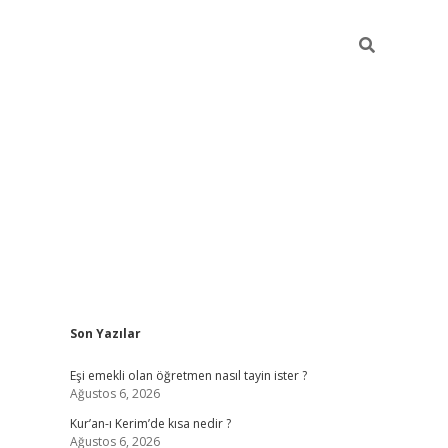
Sidebar
Son Yazılar
ilbet yeni giriş
fameca
Eşi emekli olan öğretmen nasıl tayin ister ?
Ağustos 6, 2026
Kur’an-ı Kerim’de kısa nedir ?
Ağustos 6, 2026