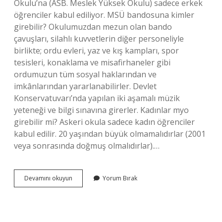
Okulu’na (ASB. Meslek Yüksek Okulu) sadece erkek
öğrenciler kabul ediliyor. MSÜ bandosuna kimler
girebilir? Okulumuzdan mezun olan bando
çavuşları, silahlı kuvvetlerin diğer personeliyle
birlikte; ordu evleri, yaz ve kış kampları, spor
tesisleri, konaklama ve misafirhaneler gibi
ordumuzun tüm sosyal haklarından ve
imkânlarından yararlanabilirler. Devlet
Konservatuvarı’nda yapılan iki aşamalı müzik
yeteneği ve bilgi sınavına girerler. Kadınlar myo
girebilir mi? Askeri okula sadece kadın öğrenciler
kabul edilir. 20 yaşından büyük olmamalıdırlar (2001
veya sonrasında doğmuş olmalıdırlar).…
Kadın
Devamını okuyun
Yorum Bırak
Bandocu
Olur
Mu