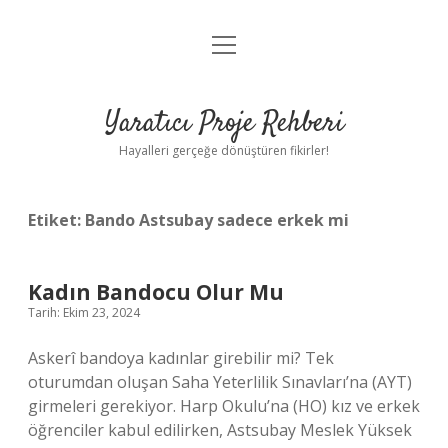
menüyü
Anasayfa
aç
Gizlilik Politikası
Yaratıcı Proje Rehberi
Yasal Uyarı
Hayalleri gerçeğe dönüştüren fikirler!
Hakkımızda
Etiket:
Bando Astsubay sadece erkek mi
Kadın Bandocu Olur Mu
Tarih: Ekim 23, 2024
Askerî bandoya kadınlar girebilir mi? Tek
oturumdan oluşan Saha Yeterlilik Sınavları’na (AYT)
girmeleri gerekiyor. Harp Okulu’na (HO) kız ve erkek
öğrenciler kabul edilirken, Astsubay Meslek Yüksek