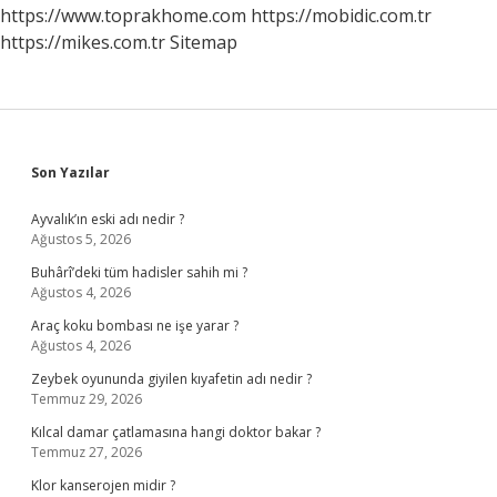
https://www.toprakhome.com
https://mobidic.com.tr
https://mikes.com.tr
Sitemap
Sidebar
Son Yazılar
Ayvalık’ın eski adı nedir ?
Ağustos 5, 2026
Buhârî’deki tüm hadisler sahih mi ?
Ağustos 4, 2026
Araç koku bombası ne işe yarar ?
Ağustos 4, 2026
Zeybek oyununda giyilen kıyafetin adı nedir ?
Temmuz 29, 2026
Kılcal damar çatlamasına hangi doktor bakar ?
Temmuz 27, 2026
Klor kanserojen midir ?