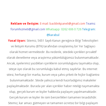
riş
famecasino giriş
ilbet giriş adresi
www.betexper.xyz/
Reklam ve İletişim:
E-mail:
backlinkpaneli@gmail.com
Teams:
forumhizmeti@gmail.com
Whatsapp: 0262 606 0 726
Telegram:
@karabul
Yasal Uyarı:
Sitemiz, 5651 Sayılı Kanun gereğince Bilgi Teknolojileri
ve İletişim Kurumu (BTK) tarafından onaylanmış bir Yer Sağlayıcı
olarak hizmet vermektedir. Bu nedenle, sitedeki içerikleri proaktif
olarak denetleme veya araştırma yükümlülüğümüz bulunmamaktadır.
Ancak, üyelerimiz yazdıkları içeriklerin sorumluluğunu taşımakta olup,
siteye üye olarak bu sorumluluğu kabul etmiş sayılırlar. Bu internet
sitesi, herhangi bir marka, kurum veya şahıs şirketi ile hiçbir bağlantısı
bulunmamaktadır. Sitede yalnızca kendi hazırladığımız makaleler
paylaşılmaktadır. Burada yer alan içerikler haber niteliği taşımamakta
olup, gerçek kurum ve kişiler hakkında paylaşım yapılmamaktadır.
Gerçek kurum ve kişiler ile isim benzerlikleri tamamen tesadüfidir.
Sitemiz, kar amacı gütmeyen ve tamamen ücretsiz bir bilgi paylaşım