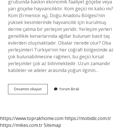
grubunda baskın ekonomik faaliyet göçebe veya
yarı göçebe hayvancılıktır. Kom geçici mi kalıcı mı?
Kom (Ermenice: ԣֵָ), Doğu Anadolu Bölgesi’nin
yüksek kesimlerinde hayvancılık için kurulmuş
derme çatma bir yerleşim yeridir. Yerleşim yerleri
genellikle kenarlarında ağıllar bulunan basit taş
evlerden oluşmaktadır. Obalar nerede olur? Oba
yerleşimleri Türkiye’nin her coğrafi bölgesinde az
çok bulunabilmesine rağmen, bu geçici kırsal
yerleşimler çok az bilinmektedir. Uzun zamandır
kabileler ve aileler arasında yoğun ilginin…
Mezra
Devamını okuyun
Yorum Bırak
Geçici
Mi
https://www.toprakhome.com
https://mobidic.com.tr
https://mikes.com.tr
Sitemap