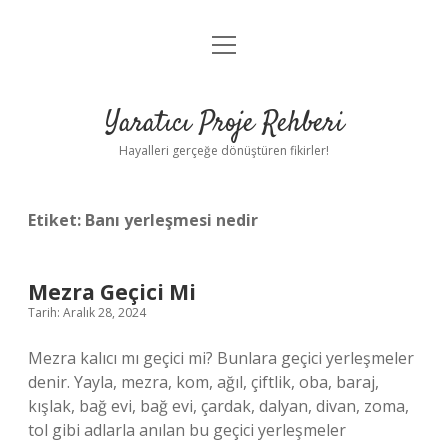
menüyü
Anasayfa
aç
Gizlilik Politikası
Yaratıcı Proje Rehberi
Yasal Uyarı
Hayalleri gerçeğe dönüştüren fikirler!
Hakkımızda
Etiket:
Banı yerleşmesi nedir
Mezra Geçici Mi
Tarih: Aralık 28, 2024
Mezra kalıcı mı geçici mi? Bunlara geçici yerleşmeler
denir. Yayla, mezra, kom, ağıl, çiftlik, oba, baraj,
kışlak, bağ evi, bağ evi, çardak, dalyan, divan, zoma,
tol gibi adlarla anılan bu geçici yerleşmeler