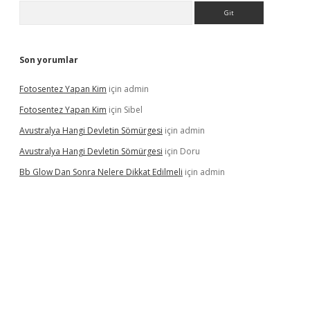
Arama
Son yorumlar
Fotosentez Yapan Kim
için
admin
Fotosentez Yapan Kim
için
Sibel
Avustralya Hangi Devletin Sömürgesi
için
admin
Avustralya Hangi Devletin Sömürgesi
için
Doru
Bb Glow Dan Sonra Nelere Dikkat Edilmeli
için
admin
riş
famecasino giriş
ilbet giriş adresi
www.betexper.xyz/