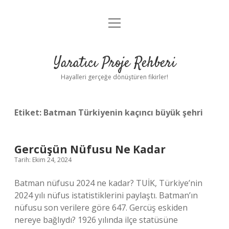
menüyü
Anasayfa
aç
Gizlilik Politikası
Yaratıcı Proje Rehberi
Yasal Uyarı
Hayalleri gerçeğe dönüştüren fikirler!
Hakkımızda
Etiket:
Batman Türkiyenin kaçıncı büyük şehri
Gercüşün Nüfusu Ne Kadar
Tarih: Ekim 24, 2024
Batman nüfusu 2024 ne kadar? TUİK, Türkiye’nin
2024 yılı nüfus istatistiklerini paylaştı. Batman’ın
nüfusu son verilere göre 647. Gercüş eskiden
nereye bağlıydı? 1926 yılında ilçe statüsüne