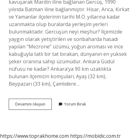
kavuşarak Mardin iline bağlanan Gercüş, 1990
yılında Batman iline bağlanmıştır. Hisar, Arıca, Kırkat
ve Yamanlar ilçelerinin tarihi M.Ö. yıllarına kadar
uzanmakta olup buralarda yerleşim yerleri
bulunmaktadır. Gercüşün neyi meşhur? İlçemizde
yaygın olarak yetiştirilen ve sonbaharda hasadı
yapılan “Mezrone” üzümü, yoğun aroması ve ince
kabuğuyla tatlı bir tat bırakan, dünyanın en yüksek
şeker oranına sahip üzümüdür. Ankara Güdül
nüfusu ne kadar? Ankara’ya 90 km uzaklıkta
bulunan ilçemizin komşuları; Ayaş (32 km),
Beypazarı (33 km), Çamlıdere…
Gercüşün
Devamını okuyun
Yorum Bırak
Nüfusu
Ne
Kadar
https://www.toprakhome.com
https://mobidic.com.tr