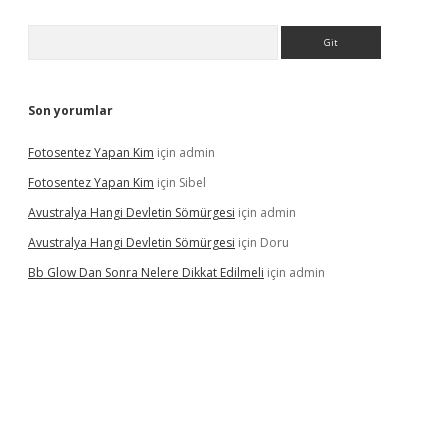
Arama
Son yorumlar
Fotosentez Yapan Kim
için
admin
Fotosentez Yapan Kim
için
Sibel
Avustralya Hangi Devletin Sömürgesi
için
admin
Avustralya Hangi Devletin Sömürgesi
için
Doru
Bb Glow Dan Sonra Nelere Dikkat Edilmeli
için
admin
iriş
famecasino giriş
ilbet giriş adresi
www.betexper.xyz/