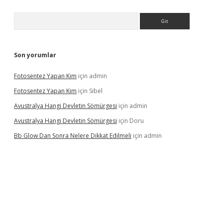
Arama
Son yorumlar
Fotosentez Yapan Kim
için
admin
Fotosentez Yapan Kim
için
Sibel
Avustralya Hangi Devletin Sömürgesi
için
admin
Avustralya Hangi Devletin Sömürgesi
için
Doru
Bb Glow Dan Sonra Nelere Dikkat Edilmeli
için
admin
riş
famecasino giriş
ilbet giriş adresi
www.betexper.xyz/