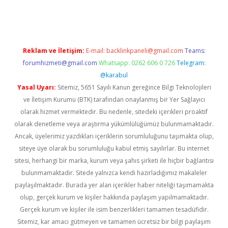
iriş
famecasino giriş
ilbet giriş adresi
www.betexper.xyz/
Reklam ve İletişim:
E-mail:
backlinkpaneli@gmail.com
Teams:
forumhizmeti@gmail.com
Whatsapp: 0262 606 0 726
Telegram:
@karabul
Yasal Uyarı:
Sitemiz, 5651 Sayılı Kanun gereğince Bilgi Teknolojileri
ve İletişim Kurumu (BTK) tarafından onaylanmış bir Yer Sağlayıcı
olarak hizmet vermektedir. Bu nedenle, sitedeki içerikleri proaktif
olarak denetleme veya araştırma yükümlülüğümüz bulunmamaktadır.
Ancak, üyelerimiz yazdıkları içeriklerin sorumluluğunu taşımakta olup,
siteye üye olarak bu sorumluluğu kabul etmiş sayılırlar. Bu internet
sitesi, herhangi bir marka, kurum veya şahıs şirketi ile hiçbir bağlantısı
bulunmamaktadır. Sitede yalnızca kendi hazırladığımız makaleler
paylaşılmaktadır. Burada yer alan içerikler haber niteliği taşımamakta
olup, gerçek kurum ve kişiler hakkında paylaşım yapılmamaktadır.
Gerçek kurum ve kişiler ile isim benzerlikleri tamamen tesadüfidir.
Sitemiz, kar amacı gütmeyen ve tamamen ücretsiz bir bilgi paylaşım