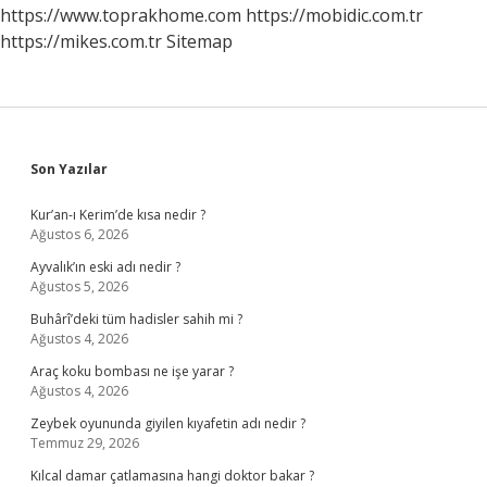
https://www.toprakhome.com
https://mobidic.com.tr
https://mikes.com.tr
Sitemap
Sidebar
Son Yazılar
Kur’an-ı Kerim’de kısa nedir ?
Ağustos 6, 2026
Ayvalık’ın eski adı nedir ?
Ağustos 5, 2026
Buhârî’deki tüm hadisler sahih mi ?
Ağustos 4, 2026
Araç koku bombası ne işe yarar ?
Ağustos 4, 2026
Zeybek oyununda giyilen kıyafetin adı nedir ?
Temmuz 29, 2026
Kılcal damar çatlamasına hangi doktor bakar ?