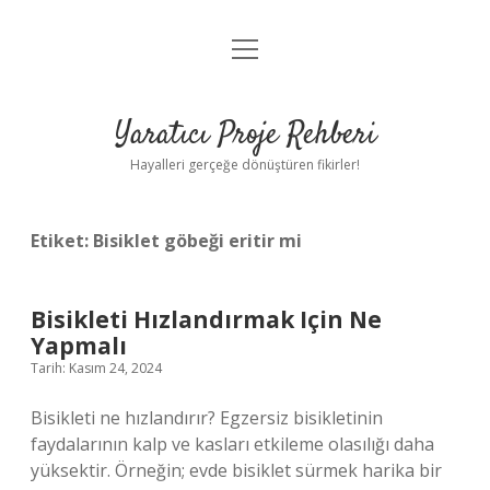
menüyü
Anasayfa
aç
Gizlilik Politikası
Yaratıcı Proje Rehberi
Yasal Uyarı
Hayalleri gerçeğe dönüştüren fikirler!
Hakkımızda
Etiket:
Bisiklet göbeği eritir mi
Bisikleti Hızlandırmak Için Ne
Yapmalı
Tarih: Kasım 24, 2024
Bisikleti ne hızlandırır? Egzersiz bisikletinin
faydalarının kalp ve kasları etkileme olasılığı daha
yüksektir. Örneğin; evde bisiklet sürmek harika bir