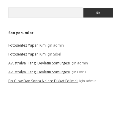
Arama
Son yorumlar
Fotosentez Yapan Kim
için
admin
Fotosentez Yapan Kim
için
Sibel
Avustralya Hangi Devletin Sömürgesi
için
admin
Avustralya Hangi Devletin Sömürgesi
için
Doru
Bb Glow Dan Sonra Nelere Dikkat Edilmeli
için
admin
iriş
famecasino giriş
ilbet giriş adresi
www.betexper.xyz/