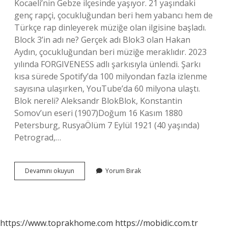
Kocaeli’nin Gebze ilçesinde yaşıyor. 21 yaşındaki
genç rapçi, çocukluğundan beri hem yabancı hem de
Türkçe rap dinleyerek müziğe olan ilgisine başladı.
Block 3’in adı ne? Gerçek adı Blok3 olan Hakan
Aydın, çocukluğundan beri müziğe meraklıdır. 2023
yılında FORGIVENESS adlı şarkısıyla ünlendi. Şarkı
kısa sürede Spotify’da 100 milyondan fazla izlenme
sayısına ulaşırken, YouTube’da 60 milyona ulaştı.
Blok nereli? Aleksandr BlokBlok, Konstantin
Somov’un eseri (1907)Doğum 16 Kasım 1880
Petersburg, RusyaÖlüm 7 Eylül 1921 (40 yaşında)
Petrograd,…
Blok3
Devamını okuyun
Yorum Bırak
Gerçek
Adı
Ne
https://www.toprakhome.com
https://mobidic.com.tr