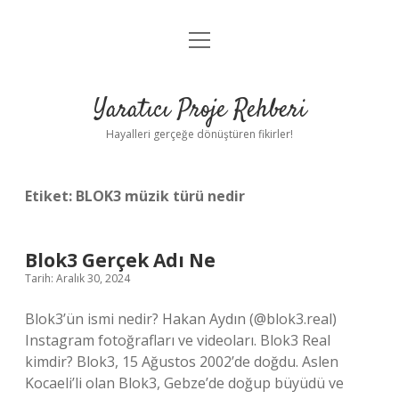
menüyü
Anasayfa
aç
Gizlilik Politikası
Yaratıcı Proje Rehberi
Yasal Uyarı
Hayalleri gerçeğe dönüştüren fikirler!
Hakkımızda
Etiket:
BLOK3 müzik türü nedir
Blok3 Gerçek Adı Ne
Tarih: Aralık 30, 2024
Blok3’ün ismi nedir? Hakan Aydın (@blok3.real)
Instagram fotoğrafları ve videoları. Blok3 Real
kimdir? Blok3, 15 Ağustos 2002’de doğdu. Aslen
Kocaeli’li olan Blok3, Gebze’de doğup büyüdü ve