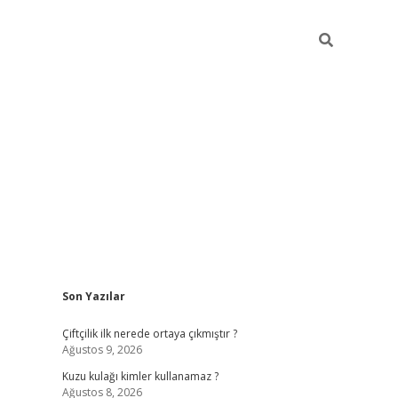
Sidebar
Son Yazılar
ilbet yeni giriş
fam
Çiftçilik ilk nerede ortaya çıkmıştır ?
Ağustos 9, 2026
Kuzu kulağı kimler kullanamaz ?
Ağustos 8, 2026