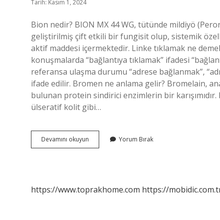
Tarih: Kasım 1, 2024
Bion nedir? BION MX 44 WG, tütünde mildiyö (Peron
geliştirilmiş çift etkili bir fungisit olup, sistemik öz
aktif maddesi içermektedir. Linke tıklamak ne demek
konuşmalarda “bağlantıya tıklamak” ifadesi “bağlantıy
referansa ulaşma durumu “adrese bağlanmak”, “adre
ifade edilir. Bromen ne anlama gelir? Bromelain, a
bulunan protein sindirici enzimlerin bir karışımıdır. B
ülseratif kolit gibi…
Bıon
Devamını okuyun
Yorum Bırak
Ne
Demek
https://www.toprakhome.com
https://mobidic.com.t