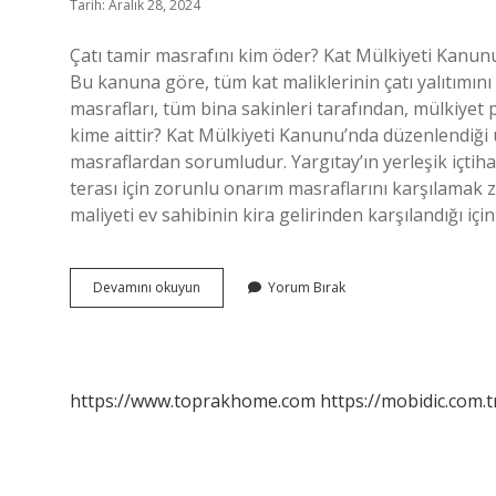
Tarih: Aralık 28, 2024
Çatı tamir masrafını kim öder? Kat Mülkiyeti Kanunu
Bu kanuna göre, tüm kat maliklerinin çatı yalıtımın
masrafları, tüm bina sakinleri tarafından, mülkiyet p
kime aittir? Kat Mülkiyeti Kanunu’nda düzenlendiği üz
masraflardan sorumludur. Yargıtay’ın yerleşik içtiha
terası için zorunlu onarım masraflarını karşılamak
maliyeti ev sahibinin kira gelirinden karşılandığı
Çatıdan
Devamını okuyun
Yorum Bırak
Kim
Sorumludur
https://www.toprakhome.com
https://mobidic.com.t