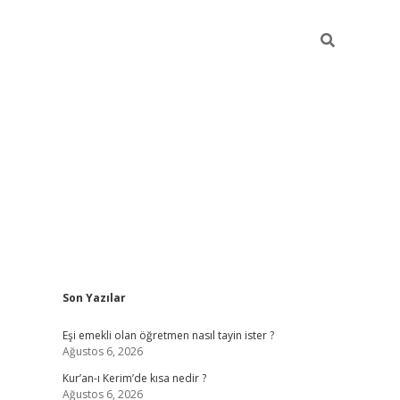
Sidebar
Son Yazılar
ilbet yeni giriş
famec
Eşi emekli olan öğretmen nasıl tayin ister ?
Ağustos 6, 2026
Kur’an-ı Kerim’de kısa nedir ?
Ağustos 6, 2026