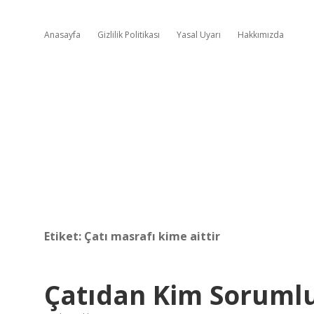
Anasayfa
Gizlilik Politikası
Yasal Uyarı
Hakkımızda
Etiket:
Çatı masrafı kime aittir
Çatıdan Kim Soruml