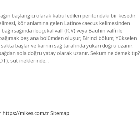
ın başlangıcı olarak kabul edilen peritondaki bir kesedir.
elimesi, kör anlamına gelen Latince caecus kelimesinden
bağırsağında ileoçekal valf (ICV) veya Bauhin valfi ile
n bağırsak beş ana bölümden oluşur; Birinci bölüm; Yükselen
ırsakta başlar ve karnın sağ tarafında yukarı doğru uzanır.
 sağdan sola doğru yatay olarak uzanır. Sekum ne demek tıp?
DT), süt ineklerinde…
r
https://mikes.com.tr
Sitemap