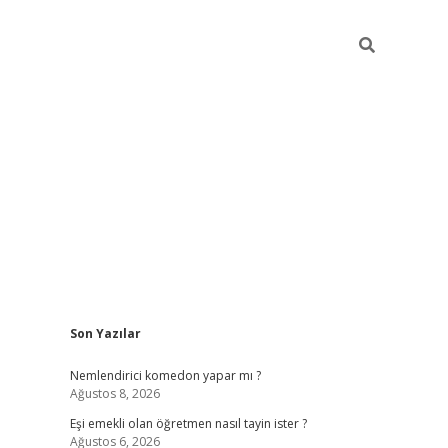
Sidebar
Son Yazılar
ilbet yeni giriş
famec
Nemlendirici komedon yapar mı ?
Ağustos 8, 2026
Eşi emekli olan öğretmen nasıl tayin ister ?
Ağustos 6, 2026