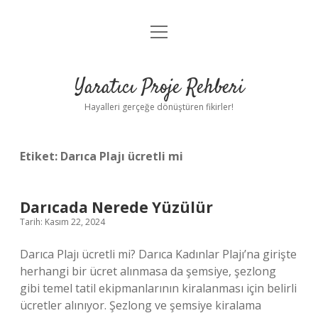
menüyü
Anasayfa
aç
Gizlilik Politikası
Yaratıcı Proje Rehberi
Yasal Uyarı
Hayalleri gerçeğe dönüştüren fikirler!
Hakkımızda
Etiket:
Darıca Plajı ücretli mi
Darıcada Nerede Yüzülür
Tarih: Kasım 22, 2024
Darıca Plajı ücretli mi? Darıca Kadınlar Plajı’na girişte
herhangi bir ücret alınmasa da şemsiye, şezlong
gibi temel tatil ekipmanlarının kiralanması için belirli
ücretler alınıyor. Şezlong ve şemsiye kiralama