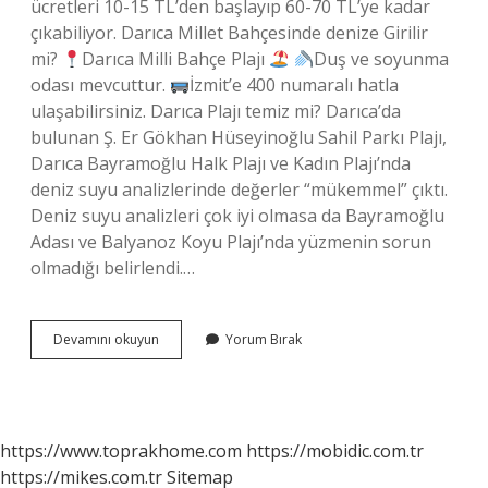
ücretleri 10-15 TL’den başlayıp 60-70 TL’ye kadar
çıkabiliyor. Darıca Millet Bahçesinde denize Girilir
mi?
Darıca Milli Bahçe Plajı
Duş ve soyunma
odası mevcuttur.
İzmit’e 400 numaralı hatla
ulaşabilirsiniz. Darıca Plajı temiz mi? Darıca’da
bulunan Ş. Er Gökhan Hüseyinoğlu Sahil Parkı Plajı,
Darıca Bayramoğlu Halk Plajı ve Kadın Plajı’nda
deniz suyu analizlerinde değerler “mükemmel” çıktı.
Deniz suyu analizleri çok iyi olmasa da Bayramoğlu
Adası ve Balyanoz Koyu Plajı’nda yüzmenin sorun
olmadığı belirlendi.…
Darıcada
Devamını okuyun
Yorum Bırak
Nerede
Yüzülür
https://www.toprakhome.com
https://mobidic.com.tr
https://mikes.com.tr
Sitemap