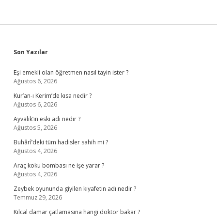
Sidebar
Son Yazılar
Eşi emekli olan öğretmen nasıl tayin ister ?
Ağustos 6, 2026
Kur’an-ı Kerim’de kısa nedir ?
Ağustos 6, 2026
Ayvalık’ın eski adı nedir ?
Ağustos 5, 2026
Buhârî’deki tüm hadisler sahih mi ?
Ağustos 4, 2026
Araç koku bombası ne işe yarar ?
Ağustos 4, 2026
Zeybek oyununda giyilen kıyafetin adı nedir ?
Temmuz 29, 2026
Kılcal damar çatlamasına hangi doktor bakar ?