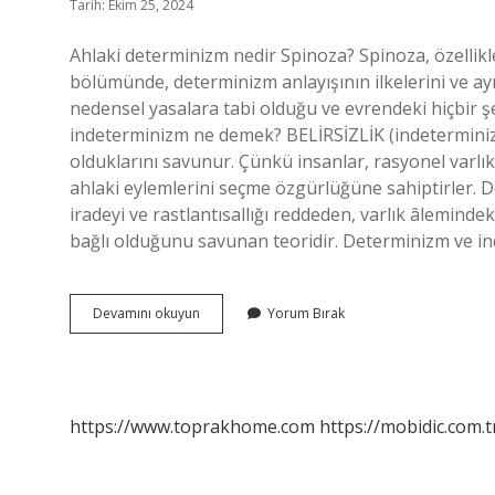
Tarih: Ekim 25, 2024
Ahlaki determinizm nedir Spinoza? Spinoza, özellikle
bölümünde, determinizm anlayışının ilkelerini ve ayr
nedensel yasalara tabi olduğu ve evrendeki hiçbir şe
indeterminizm ne demek? BELİRSİZLİK (indetermini
olduklarını savunur. Çünkü insanlar, rasyonel varlıkl
ahlaki eylemlerini seçme özgürlüğüne sahiptirler.
iradeyi ve rastlantısallığı reddeden, varlık âleminde
bağlı olduğunu savunan teoridir. Determinizm ve i
Ahlaki
Devamını okuyun
Yorum Bırak
Determinizm
Nedir
Felsefe
Kısaca
https://www.toprakhome.com
https://mobidic.com.t