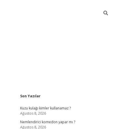
Sidebar
Son Yazılar
ilbet yeni giriş
fameca
Kuzu kulağı kimler kullanamaz ?
Ağustos 8, 2026
Nemlendirici komedon yapar mı ?
Ağustos 8, 2026