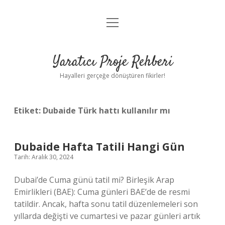
menüyü
Anasayfa
aç
Gizlilik Politikası
Yaratıcı Proje Rehberi
Yasal Uyarı
Hayalleri gerçeğe dönüştüren fikirler!
Hakkımızda
Etiket:
Dubaide Türk hattı kullanılır mı
Dubaide Hafta Tatili Hangi Gün
Tarih: Aralık 30, 2024
Dubai’de Cuma günü tatil mi? Birleşik Arap
Emirlikleri (BAE): Cuma günleri BAE’de de resmi
tatildir. Ancak, hafta sonu tatil düzenlemeleri son
yıllarda değişti ve cumartesi ve pazar günleri artık