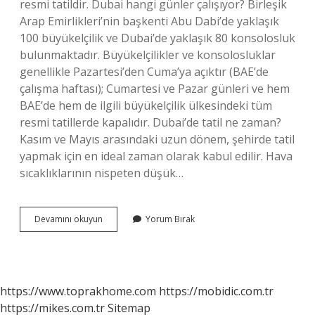
resmi tatildir. Dubai hangi günler çalışıyor? Birleşik
Arap Emirlikleri’nin başkenti Abu Dabi’de yaklaşık
100 büyükelçilik ve Dubai’de yaklaşık 80 konsolosluk
bulunmaktadır. Büyükelçilikler ve konsolosluklar
genellikle Pazartesi’den Cuma’ya açıktır (BAE’de
çalışma haftası); Cumartesi ve Pazar günleri ve hem
BAE’de hem de ilgili büyükelçilik ülkesindeki tüm
resmi tatillerde kapalıdır. Dubai’de tatil ne zaman?
Kasım ve Mayıs arasındaki uzun dönem, şehirde tatil
yapmak için en ideal zaman olarak kabul edilir. Hava
sıcaklıklarının nispeten düşük…
Dubaide
Devamını okuyun
Yorum Bırak
Hafta
Tatili
Hangi
Gün
https://www.toprakhome.com
https://mobidic.com.tr
https://mikes.com.tr
Sitemap