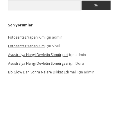
Arama
Son yorumlar
Fotosentez Yapan Kim
için
admin
Fotosentez Yapan Kim
için
Sibel
Avustralya Hangi Devletin Sömürgesi
için
admin
Avustralya Hangi Devletin Sömürgesi
için
Doru
Bb Glow Dan Sonra Nelere Dikkat Edilmeli
için
admin
xper.xyz/