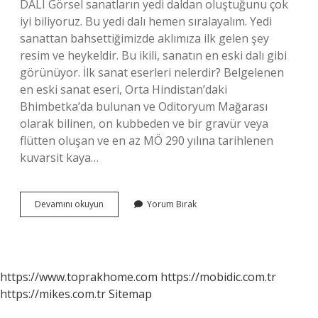
DALI Görsel sanatların yedi daldan oluştuğunu çok
iyi biliyoruz. Bu yedi dalı hemen sıralayalım. Yedi
sanattan bahsettiğimizde aklımıza ilk gelen şey
resim ve heykeldir. Bu ikili, sanatın en eski dalı gibi
görünüyor. İlk sanat eserleri nelerdir? Belgelenen
en eski sanat eseri, Orta Hindistan’daki
Bhimbetka’da bulunan ve Oditoryum Mağarası
olarak bilinen, on kubbeden ve bir gravür veya
flütten oluşan ve en az MÖ 290 yılına tarihlenen
kuvarsit kaya…
En
Devamını okuyun
Yorum Bırak
Eski
Sanat
Ürünleri
Nedir
https://www.toprakhome.com
https://mobidic.com.tr
https://mikes.com.tr
Sitemap