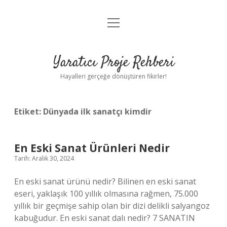
menüyü
Anasayfa
aç
Gizlilik Politikası
Yaratıcı Proje Rehberi
Yasal Uyarı
Hayalleri gerçeğe dönüştüren fikirler!
Hakkımızda
Etiket:
Dünyada ilk sanatçı kimdir
En Eski Sanat Ürünleri Nedir
Tarih: Aralık 30, 2024
En eski sanat ürünü nedir? Bilinen en eski sanat
eseri, yaklaşık 100 yıllık olmasına rağmen, 75.000
yıllık bir geçmişe sahip olan bir dizi delikli salyangoz
kabuğudur. En eski sanat dalı nedir? 7 SANATIN