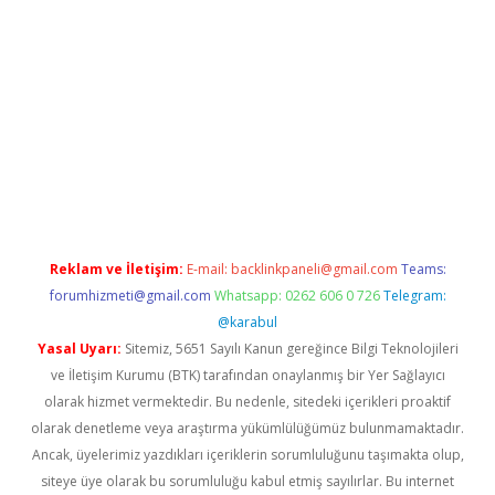
riş
famecasino giriş
ilbet giriş adresi
www.betexper.xyz/
Reklam ve İletişim:
E-mail:
backlinkpaneli@gmail.com
Teams:
forumhizmeti@gmail.com
Whatsapp: 0262 606 0 726
Telegram:
@karabul
Yasal Uyarı:
Sitemiz, 5651 Sayılı Kanun gereğince Bilgi Teknolojileri
ve İletişim Kurumu (BTK) tarafından onaylanmış bir Yer Sağlayıcı
olarak hizmet vermektedir. Bu nedenle, sitedeki içerikleri proaktif
olarak denetleme veya araştırma yükümlülüğümüz bulunmamaktadır.
Ancak, üyelerimiz yazdıkları içeriklerin sorumluluğunu taşımakta olup,
siteye üye olarak bu sorumluluğu kabul etmiş sayılırlar. Bu internet