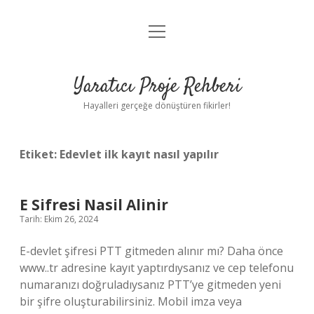
menüyü
Anasayfa
aç
Gizlilik Politikası
Yaratıcı Proje Rehberi
Yasal Uyarı
Hayalleri gerçeğe dönüştüren fikirler!
Hakkımızda
Etiket:
Edevlet ilk kayıt nasıl yapılır
E Sifresi Nasil Alinir
Tarih: Ekim 26, 2024
E-devlet şifresi PTT gitmeden alınır mı? Daha önce
www..tr adresine kayıt yaptırdıysanız ve cep telefonu
numaranızı doğruladıysanız PTT’ye gitmeden yeni
bir şifre oluşturabilirsiniz. Mobil imza veya