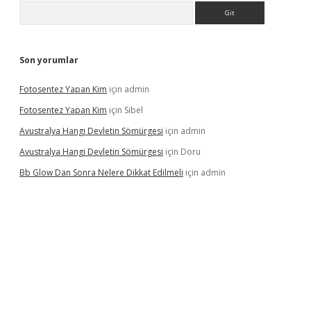
Arama
Son yorumlar
Fotosentez Yapan Kim
için
admin
Fotosentez Yapan Kim
için
Sibel
Avustralya Hangi Devletin Sömürgesi
için
admin
Avustralya Hangi Devletin Sömürgesi
için
Doru
Bb Glow Dan Sonra Nelere Dikkat Edilmeli
için
admin
riş
famecasino giriş
ilbet giriş adresi
www.betexper.xyz/