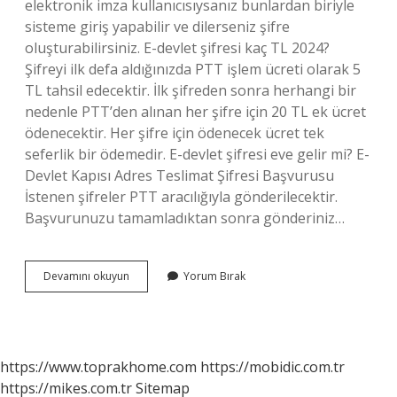
elektronik imza kullanıcısıysanız bunlardan biriyle
sisteme giriş yapabilir ve dilerseniz şifre
oluşturabilirsiniz. E-devlet şifresi kaç TL 2024?
Şifreyi ilk defa aldığınızda PTT işlem ücreti olarak 5
TL tahsil edecektir. İlk şifreden sonra herhangi bir
nedenle PTT’den alınan her şifre için 20 TL ek ücret
ödenecektir. Her şifre için ödenecek ücret tek
seferlik bir ödemedir. E-devlet şifresi eve gelir mi? E-
Devlet Kapısı Adres Teslimat Şifresi Başvurusu
İstenen şifreler PTT aracılığıyla gönderilecektir.
Başvurunuzu tamamladıktan sonra gönderiniz…
E
Devamını okuyun
Yorum Bırak
Sifresi
Nasil
Alinir
https://www.toprakhome.com
https://mobidic.com.tr
https://mikes.com.tr
Sitemap