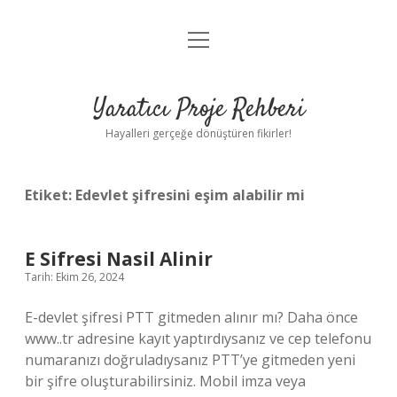
menüyü
Anasayfa
aç
Gizlilik Politikası
Yaratıcı Proje Rehberi
Yasal Uyarı
Hayalleri gerçeğe dönüştüren fikirler!
Hakkımızda
Etiket:
Edevlet şifresini eşim alabilir mi
E Sifresi Nasil Alinir
Tarih: Ekim 26, 2024
E-devlet şifresi PTT gitmeden alınır mı? Daha önce
www..tr adresine kayıt yaptırdıysanız ve cep telefonu
numaranızı doğruladıysanız PTT’ye gitmeden yeni
bir şifre oluşturabilirsiniz. Mobil imza veya