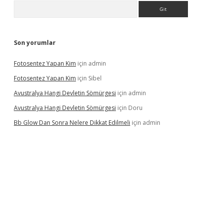
Arama
Son yorumlar
Fotosentez Yapan Kim
için
admin
Fotosentez Yapan Kim
için
Sibel
Avustralya Hangi Devletin Sömürgesi
için
admin
Avustralya Hangi Devletin Sömürgesi
için
Doru
Bb Glow Dan Sonra Nelere Dikkat Edilmeli
için
admin
giriş
famecasino giriş
ilbet giriş adresi
www.betexper.xyz/