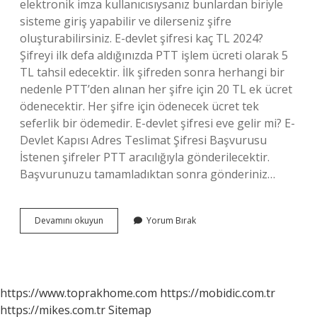
elektronik imza kullanıcısıysanız bunlardan biriyle
sisteme giriş yapabilir ve dilerseniz şifre
oluşturabilirsiniz. E-devlet şifresi kaç TL 2024?
Şifreyi ilk defa aldığınızda PTT işlem ücreti olarak 5
TL tahsil edecektir. İlk şifreden sonra herhangi bir
nedenle PTT’den alınan her şifre için 20 TL ek ücret
ödenecektir. Her şifre için ödenecek ücret tek
seferlik bir ödemedir. E-devlet şifresi eve gelir mi? E-
Devlet Kapısı Adres Teslimat Şifresi Başvurusu
İstenen şifreler PTT aracılığıyla gönderilecektir.
Başvurunuzu tamamladıktan sonra gönderiniz…
E
Devamını okuyun
Yorum Bırak
Sifresi
Nasil
Alinir
https://www.toprakhome.com
https://mobidic.com.tr
https://mikes.com.tr
Sitemap