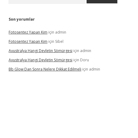
Son yorumlar
Fotosentez Yapan Kim
için
admin
Fotosentez Yapan Kim
için
Sibel
Avustralya Hangi Devletin Sömürgesi
için
admin
Avustralya Hangi Devletin Sömürgesi
için
Doru
Bb Glow Dan Sonra Nelere Dikkat Edilmeli
için
admin
iriş
famecasino giriş
ilbet giriş adresi
www.betexper.xyz/