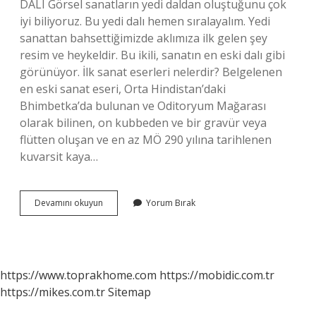
DALI Görsel sanatların yedi daldan oluştuğunu çok
iyi biliyoruz. Bu yedi dalı hemen sıralayalım. Yedi
sanattan bahsettiğimizde aklımıza ilk gelen şey
resim ve heykeldir. Bu ikili, sanatın en eski dalı gibi
görünüyor. İlk sanat eserleri nelerdir? Belgelenen
en eski sanat eseri, Orta Hindistan’daki
Bhimbetka’da bulunan ve Oditoryum Mağarası
olarak bilinen, on kubbeden ve bir gravür veya
flütten oluşan ve en az MÖ 290 yılına tarihlenen
kuvarsit kaya…
En
Devamını okuyun
Yorum Bırak
Eski
Sanat
Ürünleri
Nedir
https://www.toprakhome.com
https://mobidic.com.tr
https://mikes.com.tr
Sitemap