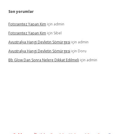
Son yorumlar
Fotosentez Yapan Kim
için
admin
Fotosentez Yapan Kim
için
Sibel
Avustralya Hangi Devletin Sömürgesi
için
admin
Avustralya Hangi Devletin Sömürgesi
için
Doru
Bb Glow Dan Sonra Nelere Dikkat Edilmeli
için
admin
iriş
famecasino giriş
ilbet giriş adresi
www.betexper.xyz/