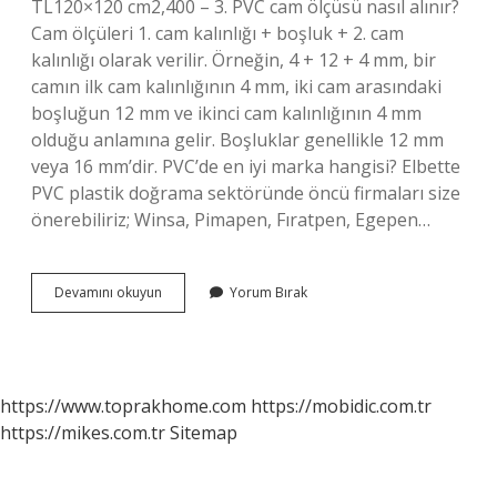
TL120×120 cm2,400 – 3. PVC cam ölçüsü nasıl alınır?
Cam ölçüleri 1. cam kalınlığı + boşluk + 2. cam
kalınlığı olarak verilir. Örneğin, 4 + 12 + 4 mm, bir
camın ilk cam kalınlığının 4 mm, iki cam arasındaki
boşluğun 12 mm ve ikinci cam kalınlığının 4 mm
olduğu anlamına gelir. Boşluklar genellikle 12 mm
veya 16 mm’dir. PVC’de en iyi marka hangisi? Elbette
PVC plastik doğrama sektöründe öncü firmaları size
önerebiliriz; Winsa, Pimapen, Fıratpen, Egepen…
Pimapen
Devamını okuyun
Yorum Bırak
Fiyatları
Nasıl
Hesaplanır
https://www.toprakhome.com
https://mobidic.com.tr
https://mikes.com.tr
Sitemap