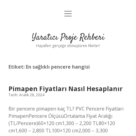
menüyü
Anasayfa
aç
Gizlilik Politikası
Yaratıcı Proje Rehberi
Yasal Uyarı
Hayalleri gerçeğe dönüştüren fikirler!
Hakkımızda
Etiket:
En sağlıklı pencere hangisi
Pimapen Fiyatları Nasıl Hesaplanır
Tarih: Aralık 28, 2024
Bir pencere pimapen kaç TL? PVC Pencere Fiyatları
PimapenPencere ÖlçüsüOrtalama Fiyat Aralığı
(TL/Pencere)60×120 cm1,300 – 2,200 TL80×120
cm1,600 – 2,800 TL100×120 cm2,000 – 3,300