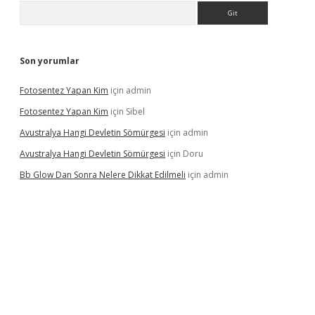
Arama
Son yorumlar
Fotosentez Yapan Kim
için
admin
Fotosentez Yapan Kim
için
Sibel
Avustralya Hangi Devletin Sömürgesi
için
admin
Avustralya Hangi Devletin Sömürgesi
için
Doru
Bb Glow Dan Sonra Nelere Dikkat Edilmeli
için
admin
lbet yeni giriş
famecasino giriş
ilbet giriş adresi
www.betexper.