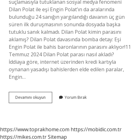
suçlamasıyla tutuklanan sosyal medya fenomeni
Dilan Polat ile eşi Engin Polat’ın da aralarında
bulunduğu 24 sanığın yargılandığı davanın üç gün
süren ilk duruşmasının sonunda dosyada başka
tutuklu sanık kalmadı. Dilan Polat kimin parasını
aklamış? Dilan Polat davasında bomba detay: Eşi
Engin Polat ile bahis baronlarının parasını aklıyor!11
Temmuz 2024 Dilan Polat parası nasıl akladı?
İddiaya göre, internet üzerinden kredi kartıyla
oynanan yasadışı bahislerden elde edilen paralar,
Engin…
Dilan
Devamını okuyun
Yorum Bırak
Polat
Kaç
Para
Akladı
https://www.toprakhome.com
https://mobidic.com.tr
https://mikes.com.tr
Sitemap