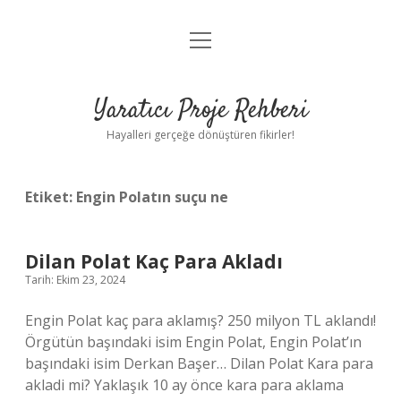
menüyü
Anasayfa
aç
Gizlilik Politikası
Yaratıcı Proje Rehberi
Yasal Uyarı
Hayalleri gerçeğe dönüştüren fikirler!
Hakkımızda
Etiket:
Engin Polatın suçu ne
Dilan Polat Kaç Para Akladı
Tarih: Ekim 23, 2024
Engin Polat kaç para aklamış? 250 milyon TL aklandı!
Örgütün başındaki isim Engin Polat, Engin Polat’ın
başındaki isim Derkan Başer… Dilan Polat Kara para
akladi mi? Yaklaşık 10 ay önce kara para aklama