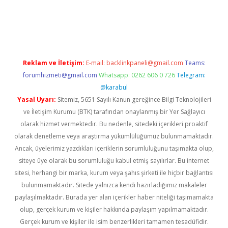
iriş
famecasino giriş
ilbet giriş adresi
www.betexper.xyz/
Reklam ve İletişim:
E-mail:
backlinkpaneli@gmail.com
Teams:
forumhizmeti@gmail.com
Whatsapp: 0262 606 0 726
Telegram:
@karabul
Yasal Uyarı:
Sitemiz, 5651 Sayılı Kanun gereğince Bilgi Teknolojileri
ve İletişim Kurumu (BTK) tarafından onaylanmış bir Yer Sağlayıcı
olarak hizmet vermektedir. Bu nedenle, sitedeki içerikleri proaktif
olarak denetleme veya araştırma yükümlülüğümüz bulunmamaktadır.
Ancak, üyelerimiz yazdıkları içeriklerin sorumluluğunu taşımakta olup,
siteye üye olarak bu sorumluluğu kabul etmiş sayılırlar. Bu internet
sitesi, herhangi bir marka, kurum veya şahıs şirketi ile hiçbir bağlantısı
bulunmamaktadır. Sitede yalnızca kendi hazırladığımız makaleler
paylaşılmaktadır. Burada yer alan içerikler haber niteliği taşımamakta
olup, gerçek kurum ve kişiler hakkında paylaşım yapılmamaktadır.
Gerçek kurum ve kişiler ile isim benzerlikleri tamamen tesadüfidir.