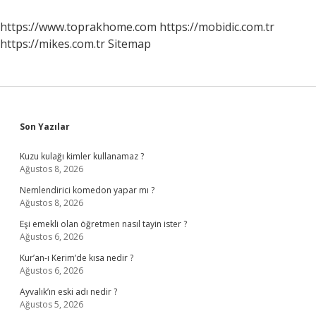
Izlenir
https://www.toprakhome.com
https://mobidic.com.tr
https://mikes.com.tr
Sitemap
Sidebar
Son Yazılar
Kuzu kulağı kimler kullanamaz ?
Ağustos 8, 2026
Nemlendirici komedon yapar mı ?
Ağustos 8, 2026
Eşi emekli olan öğretmen nasıl tayin ister ?
Ağustos 6, 2026
Kur’an-ı Kerim’de kısa nedir ?
Ağustos 6, 2026
Ayvalık’ın eski adı nedir ?
Ağustos 5, 2026