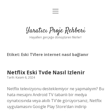
menüyü
Anasayfa
aç
Gizlilik Politikası
Yaratıcı Proje Rehberi
Yasal Uyarı
Hayalleri gerçeğe dönüştüren fikirler!
Hakkımızda
Etiket:
Eski TVlere internet nasıl bağlanır
Netflix Eski Tvde Nasıl Izlenir
Tarih: Kasım 6, 2024
Netflix televizyonu desteklemiyor ne yapmalıyım? Bu
hata mesajını Android TV tabanlı bir medya
oynatıcısında veya akıllı TV’de görüyorsanız, Netflix
uygulamasını Google Play Store’dan indirip