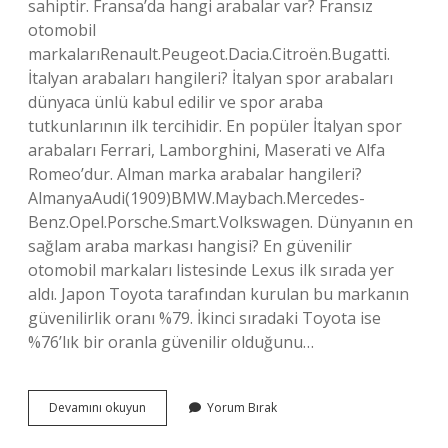
sahiptir. Fransa’da hangi arabalar var? Fransız
otomobil
markalarıRenault.Peugeot.Dacia.Citroën.Bugatti.
İtalyan arabaları hangileri? İtalyan spor arabaları
dünyaca ünlü kabul edilir ve spor araba
tutkunlarının ilk tercihidir. En popüler İtalyan spor
arabaları Ferrari, Lamborghini, Maserati ve Alfa
Romeo’dur. Alman marka arabalar hangileri?
AlmanyaAudi(1909)BMW.Maybach.Mercedes-
Benz.Opel.Porsche.Smart.Volkswagen. Dünyanın en
sağlam araba markası hangisi? En güvenilir
otomobil markaları listesinde Lexus ilk sırada yer
aldı. Japon Toyota tarafından kurulan bu markanın
güvenilirlik oranı %79. İkinci sıradaki Toyota ise
%76’lık bir oranla güvenilir olduğunu…
Fransız
Devamını okuyun
Yorum Bırak
Arabaları
Hangileri