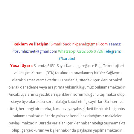
riş
famecasino giriş
ilbet giriş adresi
www.betexper.xyz/
Reklam ve İletişim:
E-mail:
backlinkpaneli@gmail.com
Teams:
forumhizmeti@gmail.com
Whatsapp: 0262 606 0 726
Telegram:
@karabul
Yasal Uyarı:
Sitemiz, 5651 Sayılı Kanun gereğince Bilgi Teknolojileri
ve İletişim Kurumu (BTK) tarafından onaylanmış bir Yer Sağlayıcı
olarak hizmet vermektedir. Bu nedenle, sitedeki içerikleri proaktif
olarak denetleme veya araştırma yükümlülüğümüz bulunmamaktadır.
Ancak, üyelerimiz yazdıkları içeriklerin sorumluluğunu taşımakta olup,
siteye üye olarak bu sorumluluğu kabul etmiş sayılırlar. Bu internet
sitesi, herhangi bir marka, kurum veya şahıs şirketi ile hiçbir bağlantısı
bulunmamaktadır. Sitede yalnızca kendi hazırladığımız makaleler
paylaşılmaktadır. Burada yer alan içerikler haber niteliği taşımamakta
olup, gerçek kurum ve kişiler hakkında paylaşım yapılmamaktadır.