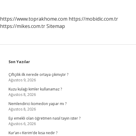
https://www.toprakhome.com
https://mobidic.com.tr
https://mikes.com.tr
Sitemap
Sidebar
Son Yazılar
Çiftçilik ilk nerede ortaya çıkmıştır ?
Ağustos 9, 2026
Kuzu kulağı kimler kullanamaz ?
Ağustos 8, 2026
Nemlendirici komedon yapar mı ?
Ağustos 8, 2026
Eşi emekli olan öğretmen nasıl tayin ister ?
Ağustos 6, 2026
Kur’an-ı Kerim’de kısa nedir ?