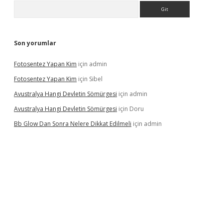
Arama
Son yorumlar
Fotosentez Yapan Kim
için
admin
Fotosentez Yapan Kim
için
Sibel
Avustralya Hangi Devletin Sömürgesi
için
admin
Avustralya Hangi Devletin Sömürgesi
için
Doru
Bb Glow Dan Sonra Nelere Dikkat Edilmeli
için
admin
iriş
famecasino giriş
ilbet giriş adresi
www.betexper.xyz/