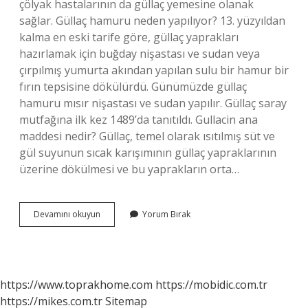
çölyak hastalarının da güllaç yemesine olanak
sağlar. Güllaç hamuru neden yapılıyor? 13. yüzyıldan
kalma en eski tarife göre, güllaç yaprakları
hazırlamak için buğday nişastası ve sudan veya
çırpılmış yumurta akından yapılan sulu bir hamur bir
fırın tepsisine dökülürdü. Günümüzde güllaç
hamuru mısır nişastası ve sudan yapılır. Güllaç saray
mutfağına ilk kez 1489’da tanıtıldı. Gullacin ana
maddesi nedir? Güllaç, temel olarak ısıtılmış süt ve
gül suyunun sıcak karışımının güllaç yapraklarının
üzerine dökülmesi ve bu yaprakların orta…
Glutensiz
Devamını okuyun
Yorum Bırak
Güllaç
Neden
Yapılır
https://www.toprakhome.com
https://mobidic.com.tr
https://mikes.com.tr
Sitemap