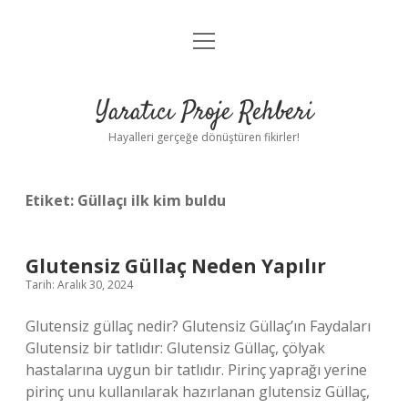
menüyü
Anasayfa
aç
Gizlilik Politikası
Yaratıcı Proje Rehberi
Yasal Uyarı
Hayalleri gerçeğe dönüştüren fikirler!
Hakkımızda
Etiket:
Güllaçı ilk kim buldu
Glutensiz Güllaç Neden Yapılır
Tarih: Aralık 30, 2024
Glutensiz güllaç nedir? Glutensiz Güllaç’ın Faydaları
Glutensiz bir tatlıdır: Glutensiz Güllaç, çölyak
hastalarına uygun bir tatlıdır. Pirinç yaprağı yerine
pirinç unu kullanılarak hazırlanan glutensiz Güllaç,